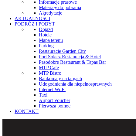
Informacje prasowe
Materiały do pobrania
Akredytacje
AKTUALNOŚCI
PODRÓŻ I POBYT
Dojazd
Hotele
Mapa terenu
Parking
Restauracje Garden City
Port Sołacz Restauracja & Hotel
Pasodobre Restaurant & Tapas Bar
MTP Cafe
MTP Bistro
Bankomaty na targach
Udogodnienia dla niepełnosprawnych
Internet Wi-Fi
Taxi
Airport Voucher
Pierwsza pomoc
KONTAKT