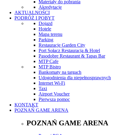
Materiały do pobrania
Akredytacje
AKTUALNOŚCI
PODRÓŻ I POBYT
Dojazd
Hotele
Mapa terenu
Parking
Restauracje Garden City
Port Sołacz Restauracja & Hotel
Pasodobre Restaurant & Tapas Bar
MTP Cafe
MTP Bistro
Bankomaty na targach
Udogodnienia dla niepełnosprawnych
Internet Wi-Fi
Taxi
Airport Voucher
Pierwsza pomoc
KONTAKT
POZNAŃ GAME ARENA
POZNAŃ GAME ARENA