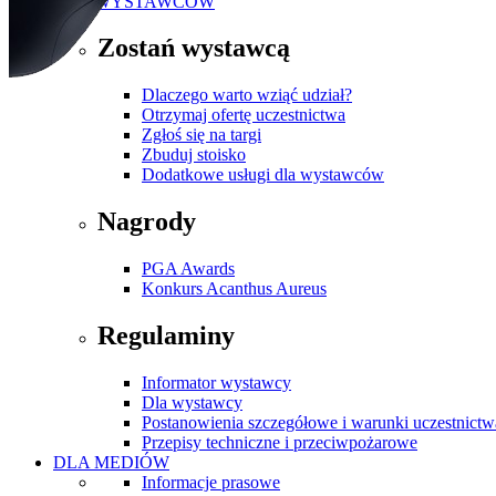
DLA WYSTAWCÓW
Zostań wystawcą
Dlaczego warto wziąć udział?
Otrzymaj ofertę uczestnictwa
Zgłoś się na targi
Zbuduj stoisko
Dodatkowe usługi dla wystawców
Nagrody
PGA Awards
Konkurs Acanthus Aureus
Regulaminy
Informator wystawcy
Dla wystawcy
Postanowienia szczegółowe i warunki uczestnictw
Przepisy techniczne i przeciwpożarowe
DLA MEDIÓW
Informacje prasowe