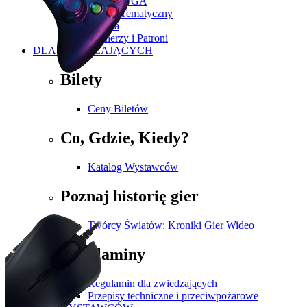
Historia PGA
Zakres Tematyczny
Galeria
Partnerzy i Patroni
DLA ZWIEDZAJĄCYCH
Bilety
Ceny Biletów
Co, Gdzie, Kiedy?
Katalog Wystawców
Poznaj historię gier
Twórcy Światów: Kroniki Gier Wideo
Regulaminy
Regulamin dla zwiedzających
Przepisy techniczne i przeciwpożarowe