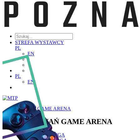
STREFA WYSTAWCY
PL
EN
PL
EN
POZNAŃ GAME ARENA
POZNAŃ GAME ARENA
Poznaj PGA