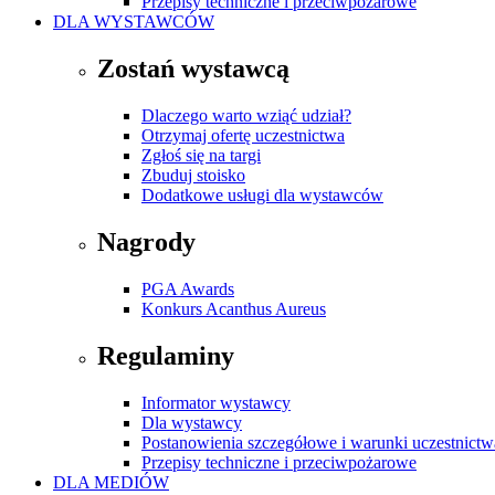
Przepisy techniczne i przeciwpożarowe
DLA WYSTAWCÓW
Zostań wystawcą
Dlaczego warto wziąć udział?
Otrzymaj ofertę uczestnictwa
Zgłoś się na targi
Zbuduj stoisko
Dodatkowe usługi dla wystawców
Nagrody
PGA Awards
Konkurs Acanthus Aureus
Regulaminy
Informator wystawcy
Dla wystawcy
Postanowienia szczegółowe i warunki uczestnictw
Przepisy techniczne i przeciwpożarowe
DLA MEDIÓW