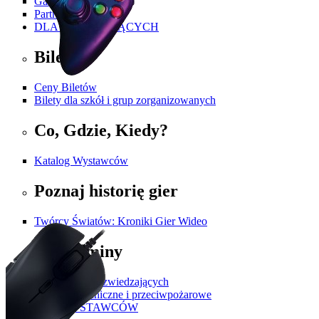
Galeria
Partnerzy i Patroni
DLA ZWIEDZAJĄCYCH
Bilety
Ceny Biletów
Bilety dla szkół i grup zorganizowanych
Co, Gdzie, Kiedy?
Katalog Wystawców
Poznaj historię gier
Twórcy Światów: Kroniki Gier Wideo
Regulaminy
Regulamin dla zwiedzających
Przepisy techniczne i przeciwpożarowe
DLA WYSTAWCÓW