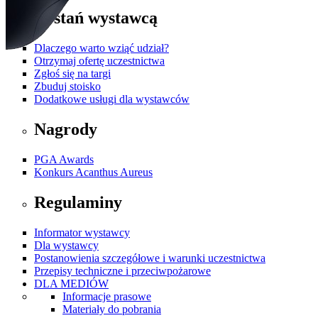
Zostań wystawcą
Dlaczego warto wziąć udział?
Otrzymaj ofertę uczestnictwa
Zgłoś się na targi
Zbuduj stoisko
Dodatkowe usługi dla wystawców
Nagrody
PGA Awards
Konkurs Acanthus Aureus
Regulaminy
Informator wystawcy
Dla wystawcy
Postanowienia szczegółowe i warunki uczestnictwa
Przepisy techniczne i przeciwpożarowe
DLA MEDIÓW
Informacje prasowe
Materiały do pobrania