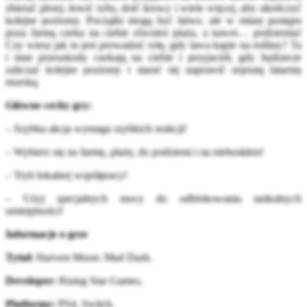
zbierać plony, łowić ryby, doić krowy i wiele więcej, aby ukończyć
kolejne poziomy. Początki mogą być łatwe, ale w miarę postępu
poza farmą czeka na ciebie również plaża, a nawet… podziemia!
Czy wiesz jak to jest prowadzić rolę, gdy lawa kapie na rośliny? Ta
i inne przeszkody czekają na ciebie i przyjaciół, gdy będziecie
zaliczać kolejne poziomy i starać się naprawić zepsutą latarnię
morską.
Główne cechy gry:
– Szybka akcja wymaga szybkich reakcji!
– Wybierz się na farmę, plażę, do podziemi i na nieboskłon!
– Tryb lokalnej współpracy!
– Użyj specjalnych mocy do odblokowania unikalnych
umiejętności!
Informacje o grze
Tytuł:
Harvest Moon: Mad Dash,
Developer:
Rising Star Games,
Platformy:
PS4, Switch,