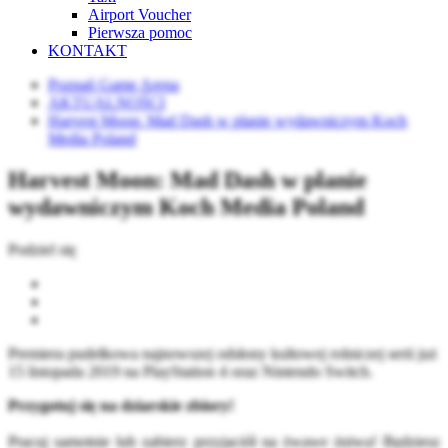
Airport Voucher
Pierwsza pomoc
KONTAKT
Poznań Game Arena
AKTUALNOŚCI
Harvest Moon: Mad Dash w planie wydawniczym Koch
Media Poland
Harvest Moon: Mad Dash w planie
wydawniczym Koch Media Poland
Podziel się
Premiera pudełkowa najnowszej odsłony kultowej rolniczej serii już
15 listopada 2019 na PlayStation 4 oraz Nintendo Switch.
Przygotuj się na dziarskie zbiory!
Pracuj samotnie lub zabierz przyjaciół na żwawe żniwa! Będziesz