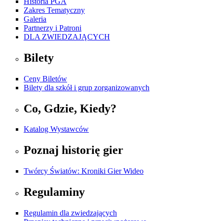
Historia PGA
Zakres Tematyczny
Galeria
Partnerzy i Patroni
DLA ZWIEDZAJĄCYCH
Bilety
Ceny Biletów
Bilety dla szkół i grup zorganizowanych
Co, Gdzie, Kiedy?
Katalog Wystawców
Poznaj historię gier
Twórcy Światów: Kroniki Gier Wideo
Regulaminy
Regulamin dla zwiedzających