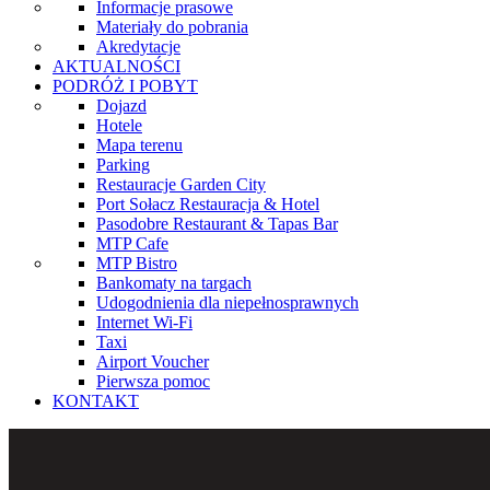
Informacje prasowe
Materiały do pobrania
Akredytacje
AKTUALNOŚCI
PODRÓŻ I POBYT
Dojazd
Hotele
Mapa terenu
Parking
Restauracje Garden City
Port Sołacz Restauracja & Hotel
Pasodobre Restaurant & Tapas Bar
MTP Cafe
MTP Bistro
Bankomaty na targach
Udogodnienia dla niepełnosprawnych
Internet Wi-Fi
Taxi
Airport Voucher
Pierwsza pomoc
KONTAKT