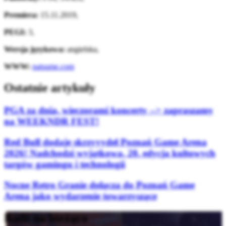
Premiera:
15.11.2019,
PEGI:
3,
Wersja językowa:
angielska,
WWW:
natsume.com
Ostatnie artykuły
PGA za dnia, wieczorami koncerty --> zapraszamy
na WEEKNDR FEST!
Red Bull dodaje skrzyyydeł Poznań Game Arena
2026! Nadchodzi wyjątkowa, 20. edycja kultowych
targów gamingu i technologii
Nocne Retro Granie dołącza do Poznań Game
Arena jako wydarzenie towarzyszące
Bądź na bieżąco