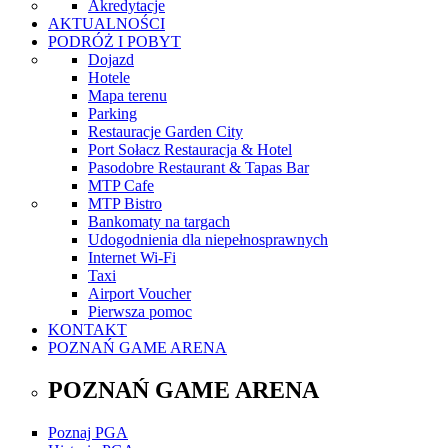
Akredytacje
AKTUALNOŚCI
PODRÓŻ I POBYT
Dojazd
Hotele
Mapa terenu
Parking
Restauracje Garden City
Port Sołacz Restauracja & Hotel
Pasodobre Restaurant & Tapas Bar
MTP Cafe
MTP Bistro
Bankomaty na targach
Udogodnienia dla niepełnosprawnych
Internet Wi-Fi
Taxi
Airport Voucher
Pierwsza pomoc
KONTAKT
POZNAŃ GAME ARENA
POZNAŃ GAME ARENA
Poznaj PGA