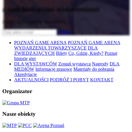
z nadchodzącymi wydarzeniami
Zapisz się do naszego newslettera
Wyślij
POZNAŃ GAME ARENA
POZNAŃ GAME ARENA
WYDARZENIA TOWARZYSZĄCE
DLA
ZWIEDZAJĄCYCH
Bilety
Co, Gdzie, Kiedy?
Poznaj
historię gier
DLA WYSTAWCÓW
Zostań wystawcą
Nagrody
DLA
MEDIÓW
Informacje prasowe
Materiały do pobrania
Akredytacje
AKTUALNOŚCI
PODRÓŻ I POBYT
KONTAKT
Organizator
Nasze obiekty