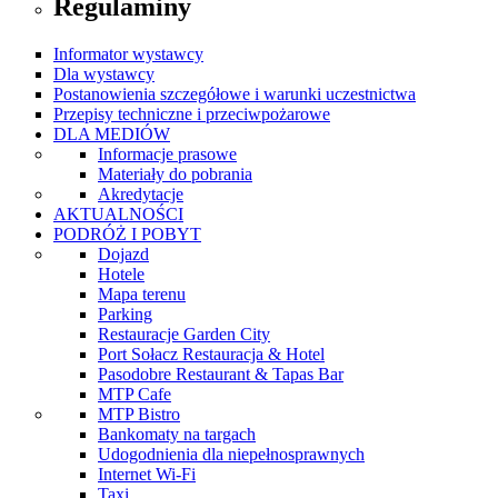
Regulaminy
Informator wystawcy
Dla wystawcy
Postanowienia szczegółowe i warunki uczestnictwa
Przepisy techniczne i przeciwpożarowe
DLA MEDIÓW
Informacje prasowe
Materiały do pobrania
Akredytacje
AKTUALNOŚCI
PODRÓŻ I POBYT
Dojazd
Hotele
Mapa terenu
Parking
Restauracje Garden City
Port Sołacz Restauracja & Hotel
Pasodobre Restaurant & Tapas Bar
MTP Cafe
MTP Bistro
Bankomaty na targach
Udogodnienia dla niepełnosprawnych
Internet Wi-Fi
Taxi