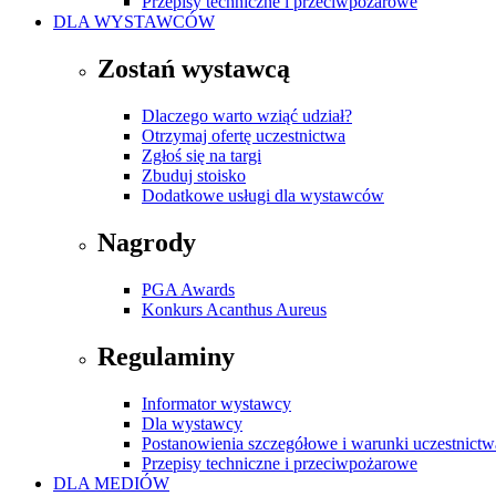
Przepisy techniczne i przeciwpożarowe
DLA WYSTAWCÓW
Zostań wystawcą
Dlaczego warto wziąć udział?
Otrzymaj ofertę uczestnictwa
Zgłoś się na targi
Zbuduj stoisko
Dodatkowe usługi dla wystawców
Nagrody
PGA Awards
Konkurs Acanthus Aureus
Regulaminy
Informator wystawcy
Dla wystawcy
Postanowienia szczegółowe i warunki uczestnictw
Przepisy techniczne i przeciwpożarowe
DLA MEDIÓW