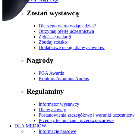
DLA WYSTAWCÓW
Zostań wystawcą
Dlaczego warto wziąć udział?
Otrzymaj ofertę uczestnictwa
Zgłoś się na targi
Zbuduj stoisko
Dodatkowe usługi dla wystawców
Nagrody
PGA Awards
Konkurs Acanthus Aureus
Regulaminy
Informator wystawcy
Dla wystawcy
Postanowienia szczegółowe i warunki uczestnictw
Przepisy techniczne i przeciwpożarowe
DLA MEDIÓW
Informacje prasowe