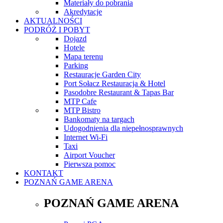
Materiały do pobrania
Akredytacje
AKTUALNOŚCI
PODRÓŻ I POBYT
Dojazd
Hotele
Mapa terenu
Parking
Restauracje Garden City
Port Sołacz Restauracja & Hotel
Pasodobre Restaurant & Tapas Bar
MTP Cafe
MTP Bistro
Bankomaty na targach
Udogodnienia dla niepełnosprawnych
Internet Wi-Fi
Taxi
Airport Voucher
Pierwsza pomoc
KONTAKT
POZNAŃ GAME ARENA
POZNAŃ GAME ARENA