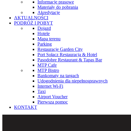
Informacje prasowe
Materiały do pobrania
Akredytacje
AKTUALNOŚCI
PODRÓŻ I POBYT
Dojazd
Hotele
Mapa terenu
Parking
Restauracje Garden City
Port Sołacz Restauracja & Hotel
Pasodobre Restaurant & Tapas Bar
MTP Cafe
MTP Bistro
Bankomaty na targach
Udogodnienia dla niepełnosprawnych
Internet Wi-Fi
Taxi
Airport Voucher
Pierwsza pomoc
KONTAKT