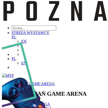
STREFA WYSTAWCY
PL
EN
PL
EN
POZNAŃ GAME ARENA
POZNAŃ GAME ARENA
Poznaj PGA