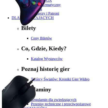
Historia PGA
Zakres Tematyczny
Galeria
Partnerzy i Patroni
DLA ZWIEDZAJĄCYCH
Bilety
Ceny Biletów
Co, Gdzie, Kiedy?
Katalog Wystawców
Poznaj historię gier
Twórcy Światów: Kroniki Gier Wideo
Regulaminy
Regulamin dla zwiedzających
Przepisy techniczne i przeciwpożarowe