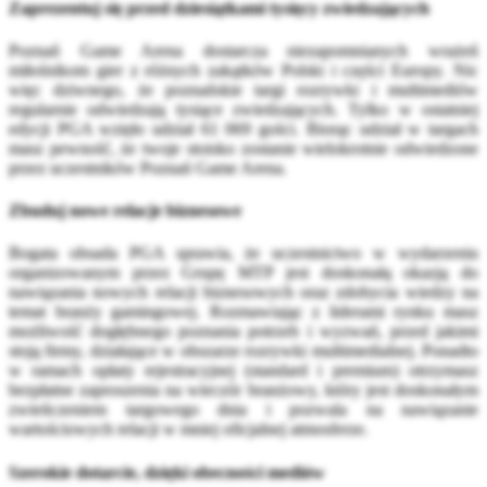
Zaprezentuj się przed dziesiątkami tysięcy zwiedzających
Poznań Game Arena dostarcza niezapomnianych wrażeń
miłośnikom gier z różnych zakątków Polski i części Europy. Nic
więc dziwnego, że poznańskie targi rozrywki i multimediów
regularnie odwiedzają tysiące zwiedzających. Tylko w ostatniej
edycji PGA wzięło udział 61 069 gości. Biorąc udział w targach
masz pewność, że twoje stoisko zostanie wielokrotnie odwiedzone
przez uczestników Poznań Game Arena.
Zbuduj nowe relacje biznesowe
Bogata obsada PGA sprawia, że uczestnictwo w wydarzeniu
organizowanym przez Grupę MTP jest doskonałą okazją do
nawiązania nowych relacji biznesowych oraz zdobycia wiedzy na
temat branży gamingowej. Rozmawiając z liderami rynku masz
możliwość dogłębnego poznania potrzeb i wyzwań, przed jakimi
stoją firmy, działające w obszarze rozrywki multimedialnej. Ponadto
w ramach opłaty rejestracyjnej (standard i premium) otrzymasz
bezpłatne zaproszenia na wieczór branżowy, który jest doskonałym
zwieńczeniem targowego dnia i pozwala na nawiązanie
wartościowych relacji w mniej oficjalnej atmosferze.
Szerokie dotarcie, dzięki obecności mediów