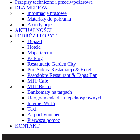
Przepisy techniczne i przeciwpożarowe
DLA MEDIÓW
Informacje prasowe
Materiały do pobrania
Akredytacje
AKTUALNOŚCI
PODRÓŻ I POBYT
Dojazd
Hotele
Mapa terenu
Parking
Restauracje Garden City
Port Sołacz Restauracja & Hotel
Pasodobre Restaurant & Tapas Bar
MTP Cafe
MTP Bistro
Bankomaty na targach
Udogodnienia dla niepełnosprawnych
Internet Wi-Fi
Taxi
Airport Voucher
Pierwsza pomoc
KONTAKT