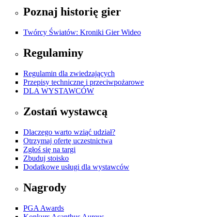
Poznaj historię gier
Twórcy Światów: Kroniki Gier Wideo
Regulaminy
Regulamin dla zwiedzających
Przepisy techniczne i przeciwpożarowe
DLA WYSTAWCÓW
Zostań wystawcą
Dlaczego warto wziąć udział?
Otrzymaj ofertę uczestnictwa
Zgłoś się na targi
Zbuduj stoisko
Dodatkowe usługi dla wystawców
Nagrody
PGA Awards
Konkurs Acanthus Aureus