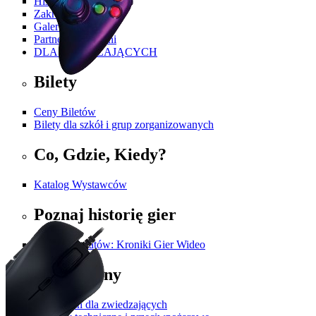
Historia PGA
Zakres Tematyczny
Galeria
Partnerzy i Patroni
DLA ZWIEDZAJĄCYCH
Bilety
Ceny Biletów
Bilety dla szkół i grup zorganizowanych
Co, Gdzie, Kiedy?
Katalog Wystawców
Poznaj historię gier
Twórcy Światów: Kroniki Gier Wideo
Regulaminy
Regulamin dla zwiedzających