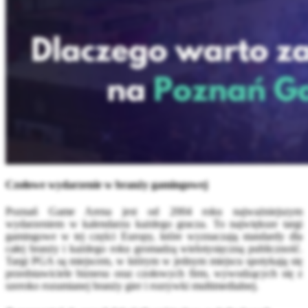
Czołowe wydarzenie w branży gamingowej
Poznań Game Arena jest od 2004 roku najważniejszym
wydarzeniem w kalendarzu każdego gracza. To największe targi
gamingowe w tej części Europy, które wyznaczają standardy dla
całej branży i każdego roku gromadzą wielotysięczną publiczność.
Targi PGA są miejscem, w którym w jednym miejscu spotykają się
przedstawiciele biznesu oraz czołowych firm, wywodzących się z
szeroko rozumianej branży gier i rozrywki multimedialnej.