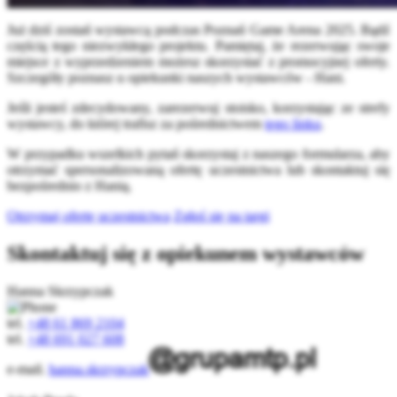
Już dziś zostań wystawcą podczas Poznań Game Arena 2025. Bądź
częścią tego niezwykłego projektu. Pamiętaj, że rezerwując swoje
miejsce z wyprzedzeniem możesz skorzystać z promocyjnej oferty.
Szczegóły poznasz u opiekunki naszych wystawców - Hani.
Jeśli jesteś zdecydowany, zarezerwuj stoisko, korzystając ze strefy
wystawcy, do której trafisz za pośrednictwem
tego linku
.
W przypadku wszelkich pytań skorzystaj z naszego formularza, aby
otrzymać spersonalizowaną ofertę uczestnictwa lub skontaktuj się
bezpośrednio z Hanią.
Otrzymaj ofertę uczestnictwa
Zgłoś się na targi
Skontaktuj się z opiekunem wystawców
Hanna Skrzypczak
tel.
+48 61 869 2104
tel.
+48 691 027 608
e-mail.
hanna.skrzypczak