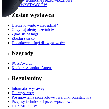
Przepisy techniczne i przeciwpożarowe
DLA WYSTAWCÓW
Zostań wystawcą
Dlaczego warto wziąć udział?
Otrzymaj ofertę uczestnictwa
Zgłoś się na targi
Zbuduj stoisko
Dodatkowe usługi dla wystawców
Nagrody
PGA Awards
Konkurs Acanthus Aureus
Regulaminy
Informator wystawcy
Dla wystawcy
Postanowienia szczegółowe i warunki uczestnictwa
Przepisy techniczne i przeciwpożarowe
DLA MEDIÓW