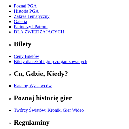
Poznaj PGA
Historia PGA
Zakres Tematyczny
Galeria
Partnerzy i Patroni
DLA ZWIEDZAJĄCYCH
Bilety
Ceny Biletów
Bilety dla szkół i grup zorganizowanych
Co, Gdzie, Kiedy?
Katalog Wystawców
Poznaj historię gier
Twórcy Światów: Kroniki Gier Wideo
Regulaminy