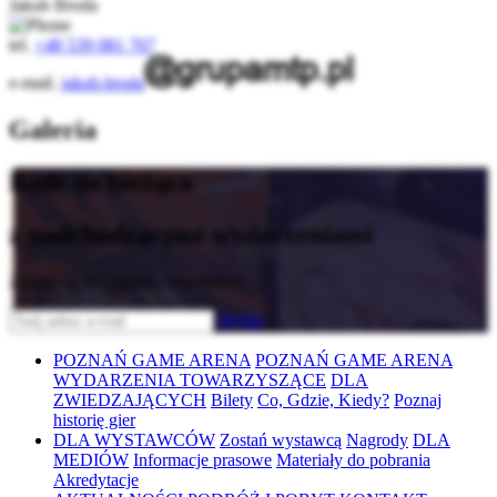
Jakub Broda
tel.
+48 539 081 707
e-mail.
jakub.broda
Galeria
Bądź na bieżąco
z nadchodzącymi wydarzeniami
Zapisz się do naszego newslettera
Wyślij
POZNAŃ GAME ARENA
POZNAŃ GAME ARENA
WYDARZENIA TOWARZYSZĄCE
DLA
ZWIEDZAJĄCYCH
Bilety
Co, Gdzie, Kiedy?
Poznaj
historię gier
DLA WYSTAWCÓW
Zostań wystawcą
Nagrody
DLA
MEDIÓW
Informacje prasowe
Materiały do pobrania
Akredytacje