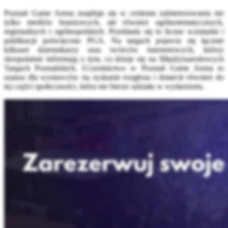
Poznań Game Arena znajduje się w centrum zainteresowania nie
tylko mediów branżowych, ale również ogólnotematycznych,
regionalnych i ogólnopolskich. Przekłada się to liczne wzmianki i
publikacje poświęcone PGA. Na targach pojawia się łącznie
kilkuset dziennikarzy oraz twórców internetowych, którzy
skrupulatnie informują o tym, co dzieje się na Międzynarodowych
Targach Poznańskich. Uczestnictwo w Poznań Game Arena to
szansa dla wystawców na zyskanie rozgłosu i dotarcie również do
tej części społeczności, która nie bierze udziału w wydarzeniu.