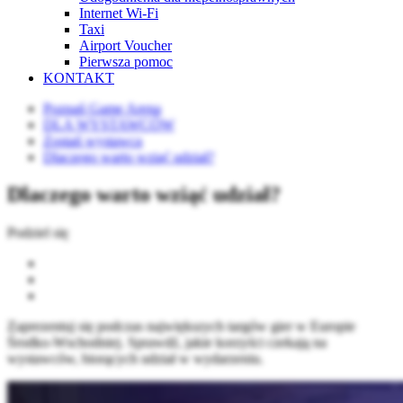
Internet Wi-Fi
Taxi
Airport Voucher
Pierwsza pomoc
KONTAKT
Poznań Game Arena
DLA WYSTAWCÓW
Zostań wystawcą
Dlaczego warto wziąć udział?
Dlaczego warto wziąć udział?
Podziel się
Zaprezentuj się podczas największych targów gier w Europie
Środko-Wschodniej. Sprawdź, jakie korzyści czekają na
wystawców, biorących udział w wydarzeniu.