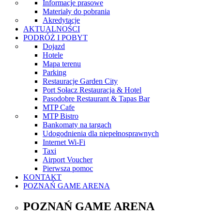
Informacje prasowe
Materiały do pobrania
Akredytacje
AKTUALNOŚCI
PODRÓŻ I POBYT
Dojazd
Hotele
Mapa terenu
Parking
Restauracje Garden City
Port Sołacz Restauracja & Hotel
Pasodobre Restaurant & Tapas Bar
MTP Cafe
MTP Bistro
Bankomaty na targach
Udogodnienia dla niepełnosprawnych
Internet Wi-Fi
Taxi
Airport Voucher
Pierwsza pomoc
KONTAKT
POZNAŃ GAME ARENA
POZNAŃ GAME ARENA