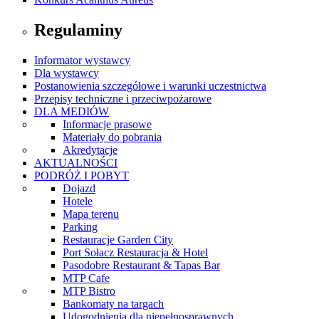
Regulaminy
Informator wystawcy
Dla wystawcy
Postanowienia szczegółowe i warunki uczestnictwa
Przepisy techniczne i przeciwpożarowe
DLA MEDIÓW
Informacje prasowe
Materiały do pobrania
Akredytacje
AKTUALNOŚCI
PODRÓŻ I POBYT
Dojazd
Hotele
Mapa terenu
Parking
Restauracje Garden City
Port Sołacz Restauracja & Hotel
Pasodobre Restaurant & Tapas Bar
MTP Cafe
MTP Bistro
Bankomaty na targach
Udogodnienia dla niepełnosprawnych