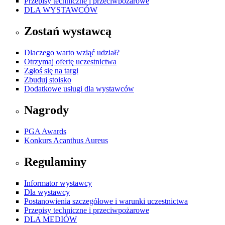
Przepisy techniczne i przeciwpożarowe
DLA WYSTAWCÓW
Zostań wystawcą
Dlaczego warto wziąć udział?
Otrzymaj ofertę uczestnictwa
Zgłoś się na targi
Zbuduj stoisko
Dodatkowe usługi dla wystawców
Nagrody
PGA Awards
Konkurs Acanthus Aureus
Regulaminy
Informator wystawcy
Dla wystawcy
Postanowienia szczegółowe i warunki uczestnictwa
Przepisy techniczne i przeciwpożarowe
DLA MEDIÓW