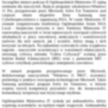
Szczególne miejsce podczas II Ogólnopolskich Mistrzostw IT zajmą
seminaria dla nauczycieli. Będą to programy szkoleniowe:Windows
11 Pro, przygotowane przez Microsoft, Solve For Tomorrow pod
czujnym okiem ekspertów firmy Samsung oraz
Cyberbezpieczeństwo z organizacją ISSA. W czasie Mistrzostw IT
zostanie zorganizowana konferencja Ogólnopolskie forum ISSA
Local - bezpieczna rozrywka w sieci. Partnerzy Mistrzostw IT
wprowadzą nauczycieli w świat najnowszych rozwiązań cyfrowych
niezbędnych w pracy zawodowej, atrakcyjnych i wartościowych
zarówno dla nich samych, jak i uczniów, którzy mogą z nich
korzystać na lekcjach. Na najbardziej wytrwałych czeka wyjątkowa
nagroda - nauczyciele uczestniczący w warsztatach edukacyjnych,
otrzymają cyfrową odznakę “Lidera Cyfryzacji” wydaną przez
Instytut Badań Edukacyjnych (IBE) wraz z partnerami MIT -
cyfrowe certyfikaty potwierdzające umiejętności zawodowe.
W ramach programu przygotowanego przez Microsoft,
dedykowanego nauczycielom “Windows 11 PRO”, uczestnicy
przetestują w praktyce rozwiązania technologiczne Microsoft. Także
Samsung przedstawi program Solve for Tomorrow, w którym
wspiera rozwój kompetencji przyszłości tzw. 4k: kreatywności,
komunikacji, kooperacji oraz krytycznego myślenia.
Ogólnopolskie Mistrzostwa IT zyskały już ambasadorów, którzy
wspierają uczestników na każdym etapie rozgrywek. Ambasadorką