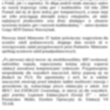
z Polski, jak i z zagranicy. Ta długa podróż miała znaczący wpływ
na rozwój krajowego rynku gier i multimediów. Od roku 2004
Poznań stał się de facto stolicą gier komputerowych, a nasze targi
nie tylko przyciągają dziesiątki tysięcy entuzjastów, ale także
najlepszych producentów oraz firmy działające w obszarze
tworzenia światów gier i rozrywki multimedialnej.”
- mówi dyrektor
Grupy MTP Dariusz Wawrzyniak.
Pierwszy dzień Mistrzostw IT będzie poświęcony rozgrywkom dla
uczniów szkół podstawowych, drugiego dnia swoich sił w
rozwiązywaniu zadań przygotowanych przez Partnerów Mistrzostw
spróbują uczniowie szkół ponadpodstawowych.
„
Po pierwszej edycji mocno się zmobilizowaliśmy. MIT ewoluował,
nabraliśmy rozpędu, rozpoczynamy kolejną edycję wsparcia
edukacji zawodowej kompetencjami rynkowymi. Przygotowujemy
niespodziankę dla wszystkich nauczycieli, którzy pojawią się na
finałach na PGA. Nie zapominamy o nich, bo to właśnie
nauczyciele otwierają przed młodymi ludźmi możliwości rozwoju i
sprawdzenia się, wzmacniając proces edukacyjny w szkole. Jest
MOC! Jest ENERGIA! Gwarantuję, że starczy jej dla wszystkich,
gdyż jesteśmy Legionem Edukacyjnych Dywizji IT”
– mówi
Przemysław Muller, Dyrektor Operacyjny ds. Edukacji V8
TEAM.