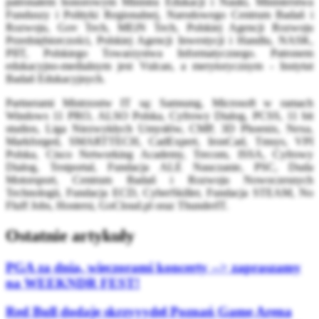
patronatem honorowym Ministra Edukacji i Nauki, Ministerstwa
Funduszy i Polityki Regionalnej, Narodowego Centrum Badań i
Rozwoju, Gov Tech, MEiN Tech, Polskiej Agencji Rozwoju
Przedsiębiorczości, Polskiej Agencji Inwestycji i Handlu, NASK,
PIIT, Polskiego Towarzystwa Informatycznego. Patronem
edukacyjno-medialnym jest Vulcan, a merytorycznym - Instytut
Badań Edukacyjnych.
Partnerami Mistrzostw IT są: Samsung, Microsoft w ramach
Windows 11 PRO, ALSO Polska, Cyfrowy Dialog, PCSS, 11 bit
studios, Liga Niezwykłych Umysłów, CMP, 3D Phoenix, Nexa,
Markforged, SMARTTECH, CadExpert, IronCad, Tmsys, VPI
Polska, Cisco Networking Academy, Trecom, ISSA, Cyfrowy
Dialog, Testportal, Fundacja ALE Nauczanie, PSC, Duda
Motorsport, Centrum Badań i Rozwoju Nowoczesnych
Technologii, Fundacja ECD, CyberSkiller, Fundacja STEAM, No
Fluff Jobs, Hostersi, GoCloud.pl oraz ThunderIT.
Ostatnie artykuły
PGA za dnia, wieczorami koncerty --> zapraszamy
na WEEKNDR FEST!
Red Bull dodaje skrzyyydeł Poznań Game Arena