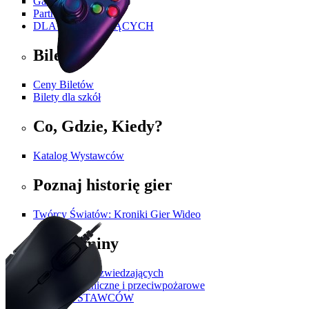
Galeria
Partnerzy i Patroni
DLA ZWIEDZAJĄCYCH
Bilety
Ceny Biletów
Bilety dla szkół
Co, Gdzie, Kiedy?
Katalog Wystawców
Poznaj historię gier
Twórcy Światów: Kroniki Gier Wideo
Regulaminy
Regulamin dla zwiedzających
Przepisy techniczne i przeciwpożarowe
DLA WYSTAWCÓW