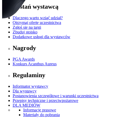
Zostań wystawcą
Dlaczego warto wziąć udział?
Otrzymaj ofertę uczestnictwa
Zgłoś się na targi
Zbuduj stoisko
Dodatkowe usługi dla wystawców
Nagrody
PGA Awards
Konkurs Acanthus Aureus
Regulaminy
Informator wystawcy
Dla wystawcy
Postanowienia szczegółowe i warunki uczestnictwa
Przepisy techniczne i przeciwpożarowe
DLA MEDIÓW
Informacje prasowe
Materiały do pobrania