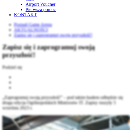
Airport Voucher
Pierwsza pomoc
KONTAKT
Poznań Game Arena
AKTUALNOŚCI
Zapisz się i zaprogramuj swoją przyszłość!
Zapisz się i zaprogramuj swoją
przyszłość!
Podziel się
„Zaprogramuj swoją przyszłość” – pod takim hasłem odbędzie się
druga edycja Ogólnopolskich Mistrzostw IT. Zapisy ruszyły 5
września 2023 r.