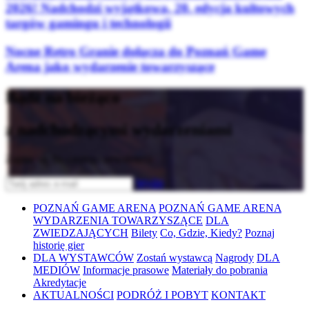
2026! Nadchodzi wyjątkowa, 20. edycja kultowych
targów gamingu i technologii
Nocne Retro Granie dołącza do Poznań Game
Arena jako wydarzenie towarzyszące
Bądź na bieżąco
z nadchodzącymi wydarzeniami
Zapisz się do naszego newslettera
Wyślij
POZNAŃ GAME ARENA
POZNAŃ GAME ARENA
WYDARZENIA TOWARZYSZĄCE
DLA
ZWIEDZAJĄCYCH
Bilety
Co, Gdzie, Kiedy?
Poznaj
historię gier
DLA WYSTAWCÓW
Zostań wystawcą
Nagrody
DLA
MEDIÓW
Informacje prasowe
Materiały do pobrania
Akredytacje
AKTUALNOŚCI
PODRÓŻ I POBYT
KONTAKT