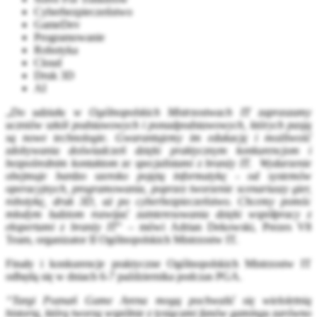
Cyberbezpieczeństwo
GameDev
Programowanie
Robotyka
Cloud
Druk 3D
AI
„
Do udziału w Ogólnopolskich Mistrzostwach IT zapraszamy
uczniów szkół podstawowych i ponadpodstawowych, których pasją
są nowe technologie. Gwarantujemy im edukację i możliwość
zdobywania doświadczeń dzięki praktycznym konkurencjom i
bezpośrednim kontaktom ze specjalistami z branży IT. Wydarzenie
obejmuje bardzo szeroko pojętą informatykę - od systemów
operacyjnych, programowania, poprzez tworzenie scenariuszy gier,
robotykę, druk 3D, aż po cyberbezpieczeństwo. Chcemy pomóc
młodym ludziom rozwijać zainteresowania dzięki współpracy z
ekspertami z branży IT
” – mówi Adrian Dekowski, Prezes V8
Team, organizator II Ogólnopolskich Mistrzostw IT.
Finały i konkurencje praktyczne Ogólnopolskich Mistrzostw IT
odbędą się w dniach 6-7 października podczas PGA.
“Targi Poznań Game Arena mogą pochwalić się wieloletnią
historią, którą tworzą wspólnie z tysiącami fanów gamingu zarówno