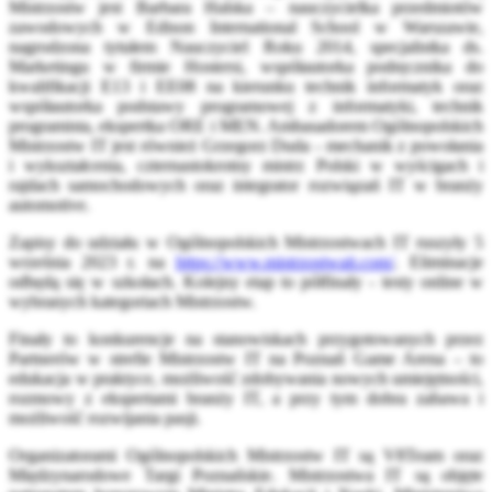
Mistrzostw jest Barbara Halska – nauczycielka przedmiotów
zawodowych w Edison International School w Warszawie,
nagrodzona tytułem Nauczyciel Roku 2014, specjalistka ds.
Marketingu w firmie Hostersi, współautorka podręcznika do
kwalifikacji E13 i EE08 na kierunku technik informatyk oraz
współautorka podstawy programowej z informatyki, technik
programista, ekspertka ORE i MEN. Ambasadorem Ogólnopolskich
Mistrzostw IT jest również Grzegorz Duda - mechanik z powołania
i wykształcenia, czternastokrotny mistrz Polski w wyścigach i
rajdach samochodowych oraz integrator rozwiązań IT w branży
automotive.
Zapisy do udziału w Ogólnopolskich Mistrzostwach IT ruszyły 5
września 2023 r. na
https://www.mistrzostwait.com/
. Eliminacje
odbędą się w szkołach. Kolejny etap to półfinały - testy online w
wybranych kategoriach Mistrzostw.
Finały to konkurencje na stanowiskach przygotowanych przez
Partnerów w strefie Mistrzostw IT na Poznań Game Arena – to
edukacja w praktyce, możliwość zdobywania nowych umiejętności,
rozmowy z ekspertami branży IT, a przy tym dobra zabawa i
możliwość rozwijania pasji.
Organizatorami Ogólnopolskich Mistrzostw IT są V8Team oraz
Międzynarodowe Targi Poznańskie. Mistrzostwa IT są objęte