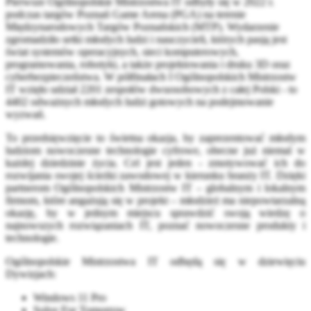
Pierwsze Ogólnopolskie Mistrzostwa IT odbyły się w 2022 r.
podczas targów Poznań Game Arena (PGA) na terenie
Międzynarodowych Targów Poznańskich (MTP). Wydarzenie
zgromadziło setki młodych ludzi i nauczycieli, których pasją jest
świat systemów operacyjnych, sieci komputerowych,
programowania, robotyki, a także projektowania i druku 3D oraz
cyberbezpieczeństwa. W półfinałach I Ogólnopolskich Mistrzostw
IT wzięło udział 2201 zespołów dwuosobowych z całej Polski - to
4402 odważnych młodych ludzi gotowych na podejmowanie
wyzwań.
To przedsięwzięcie to świetna okazja, by zaprezentować młodym
ludziom nowoczesne technologie cyfrowe, obecne już niemal w
każdej dziedzinie życia. Cel jest jeden - zmotywować ich do
rozwijania swojej ścieżki zawodowej w kierunku branży IT. Dzięki
partnerom Ogólnopolskich Mistrzostw IT – globalnym i lokalnym
firmom, które angażują się w projekt – młodzież ma niepowtarzalną
okazję, by w jednym miejscu sprawdzić swoją wiedzę o
najnowszych rozwiązaniach IT, poznać nowoczesne produkty i
technologie.
Ogólnopolskie Mistrzostwa IT odbędą się w dziewięciu
Dywizjach:
Windows 11 Pro
Solve For Tomorrow