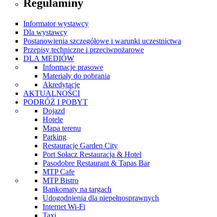
Regulaminy
Informator wystawcy
Dla wystawcy
Postanowienia szczegółowe i warunki uczestnictwa
Przepisy techniczne i przeciwpożarowe
DLA MEDIÓW
Informacje prasowe
Materiały do pobrania
Akredytacje
AKTUALNOŚCI
PODRÓŻ I POBYT
Dojazd
Hotele
Mapa terenu
Parking
Restauracje Garden City
Port Sołacz Restauracja & Hotel
Pasodobre Restaurant & Tapas Bar
MTP Cafe
MTP Bistro
Bankomaty na targach
Udogodnienia dla niepełnosprawnych
Internet Wi-Fi
Taxi