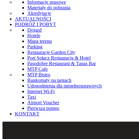
Informacje prasowe
Materiały do pobrania
Akredytacje
AKTUALNOŚCI
PODRÓŻ I POBYT
Dojazd
Hotele
Mapa terenu
Parking
Restauracje Garden City
Port Sołacz Restauracja & Hotel
Pasodobre Restaurant & Tapas Bar
MTP Cafe
MTP Bistro
Bankomaty na targach
Udogodnienia dla niepełnosprawnych
Internet Wi-Fi
Taxi
Airport Voucher
Pierwsza pomoc
KONTAKT