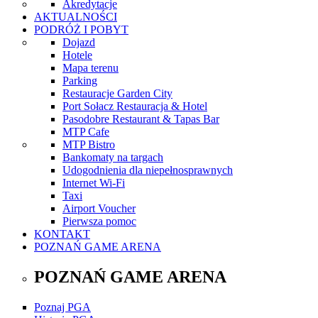
Akredytacje
AKTUALNOŚCI
PODRÓŻ I POBYT
Dojazd
Hotele
Mapa terenu
Parking
Restauracje Garden City
Port Sołacz Restauracja & Hotel
Pasodobre Restaurant & Tapas Bar
MTP Cafe
MTP Bistro
Bankomaty na targach
Udogodnienia dla niepełnosprawnych
Internet Wi-Fi
Taxi
Airport Voucher
Pierwsza pomoc
KONTAKT
POZNAŃ GAME ARENA
POZNAŃ GAME ARENA
Poznaj PGA