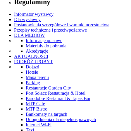
Regulaminy
Informator wystawcy
Dla wystawcy
Postanowienia szczegółowe i warunki uczestnictwa
Przepisy techniczne i przeciwpożarowe
DLA MEDIÓW
Informacje prasowe
Materiały do pobrania
Akredytacje
AKTUALNOŚCI
PODRÓŻ I POBYT
Dojazd
Hotele
Mapa terenu
Parking
Restauracje Garden City
Port Sołacz Restauracja & Hotel
Pasodobre Restaurant & Tapas Bar
MTP Cafe
MTP Bistro
Bankomaty na targach
Udogodnienia dla niepełnosprawnych
Internet Wi-Fi
Taxi