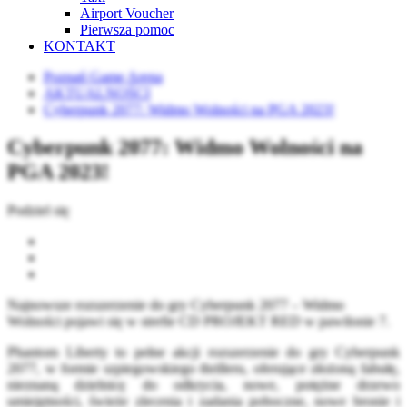
Airport Voucher
Pierwsza pomoc
KONTAKT
Poznań Game Arena
AKTUALNOŚCI
Cyberpunk 2077: Widmo Wolności na PGA 2023!
Cyberpunk 2077: Widmo Wolności na
PGA 2023!
Podziel się
Najnowsze rozszerzenie do gry Cyberpunk 2077 – Widmo
Wolności pojawi się w strefie CD PROJEKT RED w pawilonie 7.
Phantom Liberty to pełne akcji rozszerzenie do gry Cyberpunk
2077, w formie szpiegowskiego thrilleru, oferujące złożoną fabułę,
nieznaną dzielnicę do odkrycia, nowe, potężne drzewo
umiejętności, świeże zlecenia i zadania poboczne, nowe bronie i