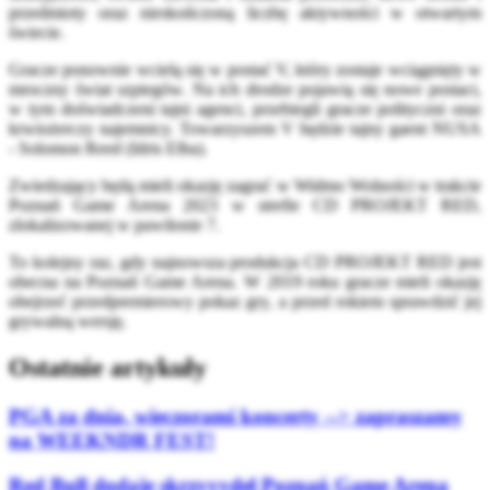
przedmioty oraz nieskończoną liczbę aktywności w otwartym
świecie.
Gracze ponownie wcielą się w postać V, który zostaje wciągnięty w
mroczny świat szpiegów. Na ich drodze pojawią się nowe postaci,
w tym doświadczeni tajni agenci, przebiegli gracze polityczni oraz
krwiożerczy najemnicy. Towarzyszem V będzie tajny gaent NUSA
- Solomon Reed (Idris Elba).
Zwiedzający będą mieli okazję zagrać w Widmo Wolności w trakcie
Poznań Game Arena 2023 w strefie CD PROJEKT RED,
zlokalizowanej w pawilonie 7.
To kolejny raz, gdy najnowsza produkcja CD PROJEKT RED jest
obecna na Poznań Game Arena. W 2019 roku gracze mieli okazję
obejrzeć przedpremierowy pokaz gry, a przed rokiem sprawdzić jej
grywalną wersję.
Ostatnie artykuły
PGA za dnia, wieczorami koncerty --> zapraszamy
na WEEKNDR FEST!
Red Bull dodaje skrzyyydeł Poznań Game Arena