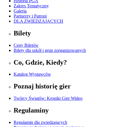
Historia PGA
Zakres Tematyczny
Galeria
Partnerzy i Patroni
DLA ZWIEDZAJĄCYCH
Bilety
Ceny Biletów
Bilety dla szkół i grup zorganizowanych
Co, Gdzie, Kiedy?
Katalog Wystawców
Poznaj historię gier
Twórcy Światów: Kroniki Gier Wideo
Regulaminy
Regulamin dla zwiedzających