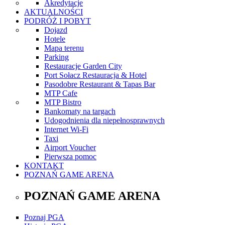
Akredytacje
AKTUALNOŚCI
PODRÓŻ I POBYT
Dojazd
Hotele
Mapa terenu
Parking
Restauracje Garden City
Port Sołacz Restauracja & Hotel
Pasodobre Restaurant & Tapas Bar
MTP Cafe
MTP Bistro
Bankomaty na targach
Udogodnienia dla niepełnosprawnych
Internet Wi-Fi
Taxi
Airport Voucher
Pierwsza pomoc
KONTAKT
POZNAŃ GAME ARENA
POZNAŃ GAME ARENA
Poznaj PGA