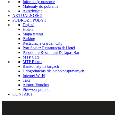
Informacje prasowe
Materiały do pobrania
Akredytacje
AKTUALNOŚCI
PODRÓŻ I POBYT
Dojazd
Hotele
Mapa terenu
Parking
Restauracje Garden City
Port Sołacz Restauracja & Hotel
Pasodobre Restaurant & Tapas Bar
MTP Cafe
MTP Bistro
Bankomaty na targach
Udogodnienia dla niepełnosprawnych
Internet Wi-Fi
Taxi
Airport Voucher
Pierwsza pomoc
KONTAKT