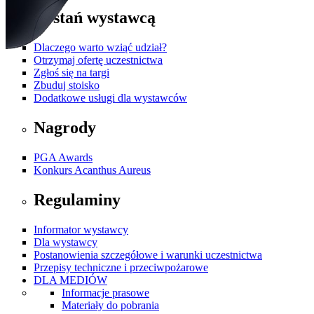
Zostań wystawcą
Dlaczego warto wziąć udział?
Otrzymaj ofertę uczestnictwa
Zgłoś się na targi
Zbuduj stoisko
Dodatkowe usługi dla wystawców
Nagrody
PGA Awards
Konkurs Acanthus Aureus
Regulaminy
Informator wystawcy
Dla wystawcy
Postanowienia szczegółowe i warunki uczestnictwa
Przepisy techniczne i przeciwpożarowe
DLA MEDIÓW
Informacje prasowe
Materiały do pobrania