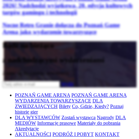
2026! Nadchodzi wyjątkowa, 20. edycja kultowych
targów gamingu i technologii
Nocne Retro Granie dołącza do Poznań Game
Arena jako wydarzenie towarzyszące
Bądź na bieżąco
z nadchodzącymi wydarzeniami
Zapisz się do naszego newslettera
Wyślij
POZNAŃ GAME ARENA
POZNAŃ GAME ARENA
WYDARZENIA TOWARZYSZĄCE
DLA
ZWIEDZAJĄCYCH
Bilety
Co, Gdzie, Kiedy?
Poznaj
historię gier
DLA WYSTAWCÓW
Zostań wystawcą
Nagrody
DLA
MEDIÓW
Informacje prasowe
Materiały do pobrania
Akredytacje
AKTUALNOŚCI
PODRÓŻ I POBYT
KONTAKT