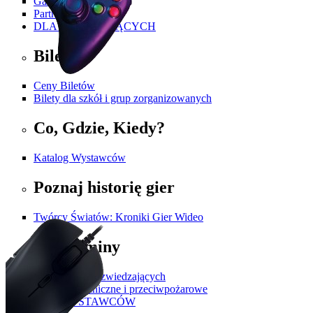
Galeria
Partnerzy i Patroni
DLA ZWIEDZAJĄCYCH
Bilety
Ceny Biletów
Bilety dla szkół i grup zorganizowanych
Co, Gdzie, Kiedy?
Katalog Wystawców
Poznaj historię gier
Twórcy Światów: Kroniki Gier Wideo
Regulaminy
Regulamin dla zwiedzających
Przepisy techniczne i przeciwpożarowe
DLA WYSTAWCÓW