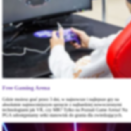
Free Gaming Arena
Gdzie możesz grać przez 3 dni, w najnowsze i najlepsze gry na
absolutnie najmocniejszym sprzęcie z najbardziej nowoczesnymi
technologiami jak VR, czy MR? Tylko na Poznań Game Arena! Na
PGA udostępniamy setki stanowisk do grania dla zwiedzających.