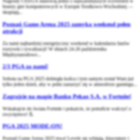
Nagrody CEEGA stanowią jedno z najważniejszych wyróżnień w
branży gier komputerowych w Europie Środkowo-Wschodniej —
skupiają...
Poznań Game Arena 2025 zamyka weekend pełen
atrakcji
Za nami najbardziej energetyczny weekend w kalendarzu fanów
rozrywki i rywalizacji! W dniach 24-26 października
Międzynarodowe...
2/3 PGA za nami!
Sobota na PGA 2025 dobiegła końca i tym samym został Wam już
tylko jeden dzień, aby w pełni zanurzyć się w atmosferze gamingu...
Zagrajcie na mapie Banku Pekao S.A. w Fortnite!
Wskakujcie do świata Fortnite i pokażcie, że potraficie walczyć o
zwycięstwo! 💪
PGA 2025 MODE:ON!
Poznań Game Arena 2025 trwa! Levele się wbijają, klawiatury i