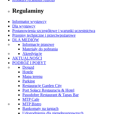
Regulaminy
Informator wystawcy
Dla wystawcy
Postanowienia szczegółowe i warunki uczestnictwa
Przepisy techniczne i przeciwpożarowe
DLA MEDIÓW
Informacje prasowe
Materiały do pobrania
Akredytacje
AKTUALNOŚCI
PODRÓŻ I POBYT
Dojazd
Hotele
Mapa terenu
Parking
Restauracje Garden City
Port Sołacz Restauracja & Hotel
Pasodobre Restaurant & Tapas Bar
MTP Cafe
MTP Bistro
Bankomaty na targach
Udogodnienia dla niepełnosprawnych