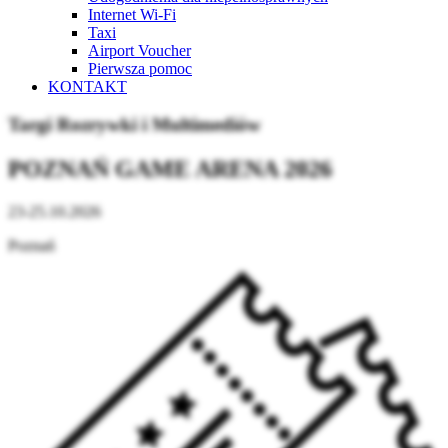
Internet Wi-Fi
Taxi
Airport Voucher
Pierwsza pomoc
KONTAKT
Targi Rozrywki i Multimediów
POZNAŃ GAME ARENA 2026
23-25.10.2026
Poznań