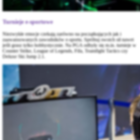
Turnieje e-sportowe
Niezwykłe emocje czekają zarówno na początkujących jak i
zaawansowanych zawodników e-sportu. Spróbuj swoich sił nawet
jeśli grasz tylko hobbystycznie. Na PGA odbyły się m.in. turnieje w
Counter Strike, League of Legends, Fifa, Teamfight Tactics czy
Deluxe Ski Jump 2.1.