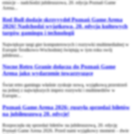
emocje – nadchodzi jubileuszowa, 20. edycja Poznań Game
Arena...
Red Bull dodaje skrzyyydeł Poznań Game Arena
2026! Nadchodzi wyjątkowa, 20. edycja kultowych
targów gamingu i technologii
Największe targi gier komputerowych i rozrywki multimedialnej w
Europie Środkowo-Wschodniej świętują w tym roku swój
jubileusz...
Nocne Retro Granie dołącza do Poznań Game
Arena jako wydarzenie towarzyszące
Świat retro gamingu właśnie zyskuje nową, wyjątkową przestrzeń
na jednej z największych imprez rozrywki i multimediów w
Europie...
Poznań Game Arena 2026: ruszyła sprzedaż biletów
na jubileuszową 20. edycję!
Rozpoczęła się sprzedaż biletów na jubileuszową, 20. edycję
Poznań Game Arena 2026. Przed nami wyjątkowy moment – dwie