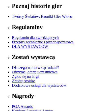
Poznaj historię gier
Twórcy Światów: Kroniki Gier Wideo
Regulaminy
Regulamin dla zwiedzających
Przepisy techniczne i przeciwpożarowe
DLA WYSTAWCÓW
Zostań wystawcą
Dlaczego warto wziąć udział?
Otrzymaj ofertę uczestnictwa
Zgłoś się na targi
Zbuduj stoisko
Dodatkowe usługi dla wystawców
Nagrody
PGA Awards
Konkurs Acanthus Aureus