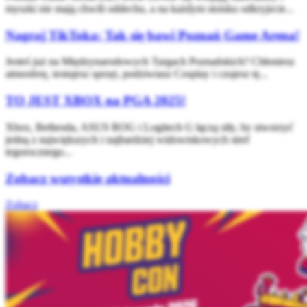
myszki nie mają chwili oddechu, a na każdym stoisku odkryjecie...
Nagraj TikToka: Tak się bawi Poznań Game Arena!
Jesteś już na Międzynarodowych Targach Poznańskich? Chłoniesz
atmosferę, testujesz sprzęt, podziwiasz Cosplay i czujesz tę...
TO JEST XBOX na PGA 2025!
Xbox, Bethesda, ASUS ROG i Logitech G łączą siły, by stworzyć
jedną z największych i najbardziej widowiskowych stref
tegorocznego...
Zobacz wszystkie aktualności
Zobacz