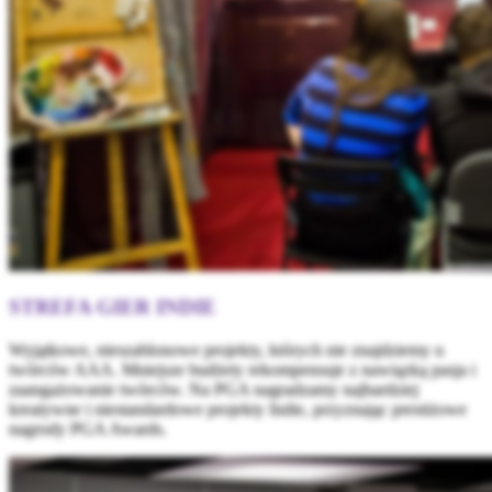
STREFA GIER INDIE
Wyjątkowe, nieszablonowe projekty, których nie znajdziemy u
twórców AAA. Mniejsze budżety rekompensuje z nawiązką pasja i
zaangażowanie twórców. Na PGA nagradzamy najbardziej
kreatywne i niestandardowe projekty Indie, przyznając prestiżowe
nagrody PGA Awards.