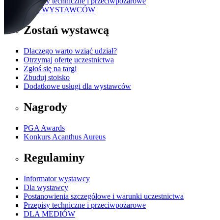
Przepisy techniczne i przeciwpożarowe
DLA WYSTAWCÓW
Zostań wystawcą
Dlaczego warto wziąć udział?
Otrzymaj ofertę uczestnictwa
Zgłoś się na targi
Zbuduj stoisko
Dodatkowe usługi dla wystawców
Nagrody
PGA Awards
Konkurs Acanthus Aureus
Regulaminy
Informator wystawcy
Dla wystawcy
Postanowienia szczegółowe i warunki uczestnictwa
Przepisy techniczne i przeciwpożarowe
DLA MEDIÓW