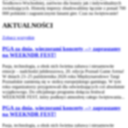
Środkowo-Wschodniej, zarówno dla branży jak i indywidualnych
zwiedzających. Historię imprezy zbudowaliśmy łącznie z ponad 700
000 polskimi i zagranicznymi fanami gier. Czas na świętowanie!
AKTUALNOŚCI
Zobacz wszystkie
PGA za dnia, wieczorami koncerty --> zapraszamy
na WEEKNDR FEST!
Pasja, technologia, a obok nich świetna zabawa i niesamowite
emocje – nadchodzi jubileuszowa, 20. edycja Poznań Game Arena!
W dniach 23–25 października 2026 roku Międzynarodowe Targi
Poznańskie zamienią się w stolicę europejskiego gamingu. W tym
roku organizatorzy przygotowali dla odwiedzających coś absolutnie
wyjątkowego. Do oficjalnego programu dołącza festiwal
WEEKNDR FEST, który podkręci atmosferę całego świętowania...
PGA za dnia, wieczorami koncerty --> zapraszamy
na WEEKNDR FEST!
Pasja, technologia, a obok nich świetna zabawa i niesamowite