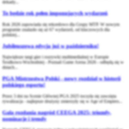
dekady...
To będzie rok pełen imponujących wydarzeń
Rok 2026 zapowiada się rekordowo dla Grupy MTP. W nowym
programie znalazło się aż 67 wydarzeń, od kluczowych dla
polskiej...
Jubileuszowa edycja już w październiku!
Największe targi gier i rozrywki multimedialnej w Europie
Środkowo-Wschodniej - Poznań Game Arena 2026 - odbędą się w
dniach...
PGA Mistrzostwa Polski - nowy rozdział w historii
polskiego esportu!
Przez 3 dni na Scenie Głównej PGA 2025 toczyła się zawzięta
rywalizacja - najlepsze drużyny zmierzyły się w Age of Empires...
Gala rozdania nagród CEEGA 2025: triumfy,
nominacje i trendy