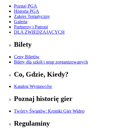
Poznaj PGA
Historia PGA
Zakres Tematyczny
Galeria
Partnerzy i Patroni
DLA ZWIEDZAJĄCYCH
Bilety
Ceny Biletów
Bilety dla szkół i grup zorganizowanych
Co, Gdzie, Kiedy?
Katalog Wystawców
Poznaj historię gier
Twórcy Światów: Kroniki Gier Wideo
Regulaminy