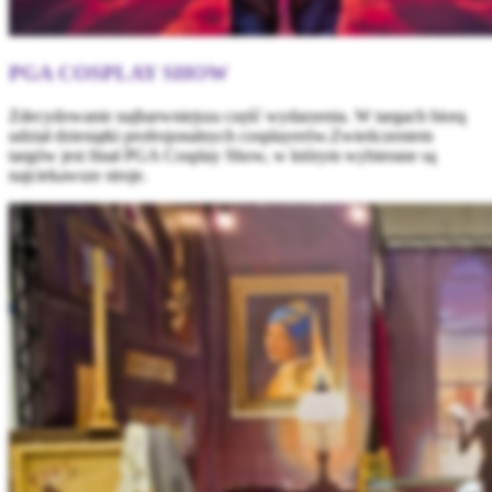
PGA COSPLAY SHOW
Zdecydowanie najbarwniejsza część wydarzenia. W targach biorą
udział dziesiątki profesjonalnych cosplayerów.Zwieńczeniem
targów jest finał PGA Cosplay Show, w którym wybierane są
najciekawsze stroje.