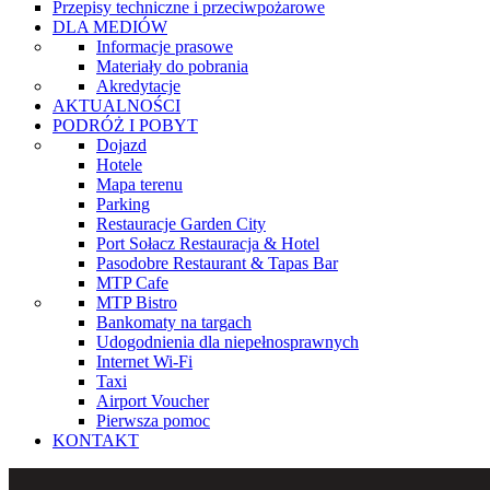
Przepisy techniczne i przeciwpożarowe
DLA MEDIÓW
Informacje prasowe
Materiały do pobrania
Akredytacje
AKTUALNOŚCI
PODRÓŻ I POBYT
Dojazd
Hotele
Mapa terenu
Parking
Restauracje Garden City
Port Sołacz Restauracja & Hotel
Pasodobre Restaurant & Tapas Bar
MTP Cafe
MTP Bistro
Bankomaty na targach
Udogodnienia dla niepełnosprawnych
Internet Wi-Fi
Taxi
Airport Voucher
Pierwsza pomoc
KONTAKT