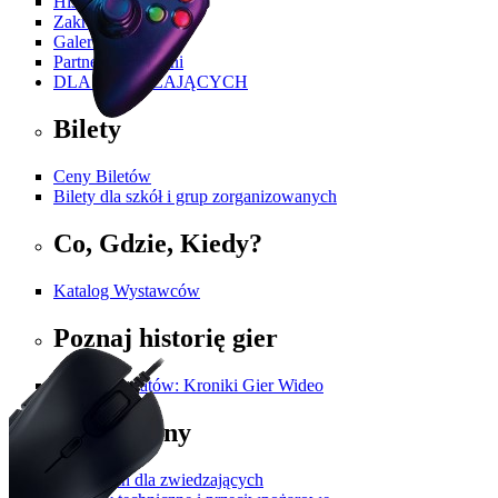
Historia PGA
Zakres Tematyczny
Galeria
Partnerzy i Patroni
DLA ZWIEDZAJĄCYCH
Bilety
Ceny Biletów
Bilety dla szkół i grup zorganizowanych
Co, Gdzie, Kiedy?
Katalog Wystawców
Poznaj historię gier
Twórcy Światów: Kroniki Gier Wideo
Regulaminy
Regulamin dla zwiedzających