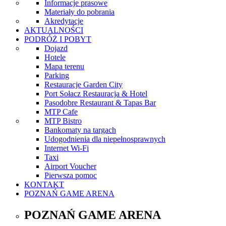
Informacje prasowe
Materiały do pobrania
Akredytacje
AKTUALNOŚCI
PODRÓŻ I POBYT
Dojazd
Hotele
Mapa terenu
Parking
Restauracje Garden City
Port Sołacz Restauracja & Hotel
Pasodobre Restaurant & Tapas Bar
MTP Cafe
MTP Bistro
Bankomaty na targach
Udogodnienia dla niepełnosprawnych
Internet Wi-Fi
Taxi
Airport Voucher
Pierwsza pomoc
KONTAKT
POZNAŃ GAME ARENA
POZNAŃ GAME ARENA