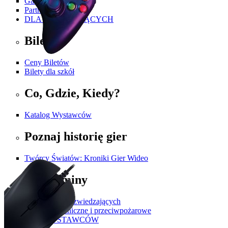
Galeria
Partnerzy i Patroni
DLA ZWIEDZAJĄCYCH
Bilety
Ceny Biletów
Bilety dla szkół
Co, Gdzie, Kiedy?
Katalog Wystawców
Poznaj historię gier
Twórcy Światów: Kroniki Gier Wideo
Regulaminy
Regulamin dla zwiedzających
Przepisy techniczne i przeciwpożarowe
DLA WYSTAWCÓW