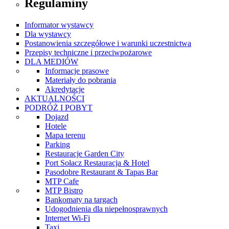
Regulaminy
Informator wystawcy
Dla wystawcy
Postanowienia szczegółowe i warunki uczestnictwa
Przepisy techniczne i przeciwpożarowe
DLA MEDIÓW
Informacje prasowe
Materiały do pobrania
Akredytacje
AKTUALNOŚCI
PODRÓŻ I POBYT
Dojazd
Hotele
Mapa terenu
Parking
Restauracje Garden City
Port Sołacz Restauracja & Hotel
Pasodobre Restaurant & Tapas Bar
MTP Cafe
MTP Bistro
Bankomaty na targach
Udogodnienia dla niepełnosprawnych
Internet Wi-Fi
Taxi