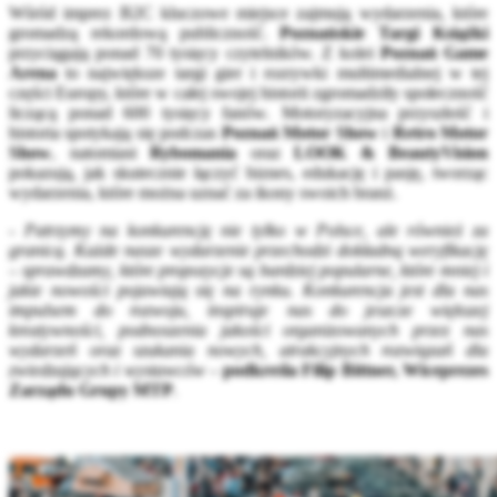
Wśród imprez B2C kluczowe miejsce zajmują wydarzenia, które
gromadzą rekordową publiczność.
Poznańskie Targi Książki
przyciągają ponad 70 tysięcy czytelników. Z kolei
Poznań Game
Arena
to największe targi gier i rozrywki multimedialnej w tej
części Europy, które w całej swojej historii zgromadziły społeczność
liczącą ponad 600 tysięcy fanów. Motoryzacyjna przyszłość i
historia spotykają się podczas
Poznań Motor Show
i
Retro Motor
Show
, natomiast
Rybomania
oraz
LOOK & BeautyVision
pokazują, jak skutecznie łączyć biznes, edukację i pasję, tworząc
wydarzenia, które można uznać za ikony swoich branż.
-
Patrzymy na konkurencję nie tylko w Polsce, ale również za
granicą. Każde nasze wydarzenie przechodzi dokładną weryfikację
– sprawdzamy, które propozycje są bardziej popularne, które mniej i
jakie nowości pojawiają się na rynku. Konkurencja jest dla nas
impulsem do rozwoju, inspiruje nas do jeszcze większej
kreatywności, podnoszenia jakości organizowanych przez nas
wydarzeń oraz szukania nowych, atrakcyjnych rozwiązań dla
zwiedzających i wystawców
–
podkreśla Filip Bittner, Wiceprezes
Zarządu Grupy MTP
.