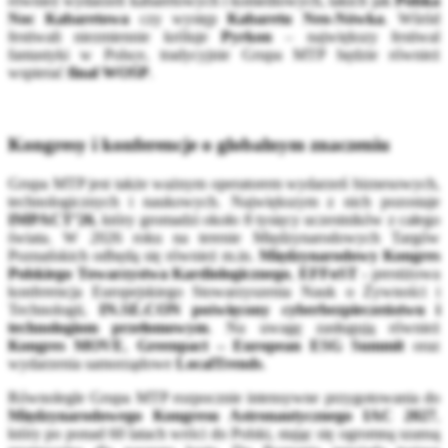
również wydarzeń kabaretowych i komediowych, takich jak
Polska
Noc Kabaretowa
czy występ
Kabaretu Neo-Nówka
. Wśród
festiwali niezmiennie króluje
Pyrkon
– największy festiwal
fantastyki w Polsce, tradycyjnie Grupa MTP będzie również
wspierać
finał WOŚP
.
Kongresy i konferencje o globalnym znaczeniu
Grupa MTP jest także ważnym operatorem wydarzeń biznesowych,
technologicznych i naukowych. Największym z nich pozostaje
IMPACT’26
, który gromadzi około 8 tysięcy uczestników z całego
świata. W 2026 roku na terenie Międzynarodowych Targów
Poznańskich odbędą się również m.in.
Międzynarodowy Kongres
Polskiego Towarzystwa Kardiologicznego
,
EFFoST -
prestiżowa
konferencja Europejskiego Stowarzyszenia Nauk o Żywności i
Technologii,
IN.SE.CON poświęcony cyberbezpieczeństwu i
technologiom przełomowym
. Na uwagę zasługują również
Kongres MOVE
,
Greenpact – European ESG Summit
oraz
wydarzenia samorządowe
LocalTrends
.
Równolegle Grupa MTP rozpocznie intensywne przygotowania do
Międzynarodowego Kongresu Astronautycznego IAC 2027
,
który po ponad 60 latach wróci do Polski, stając się ogromną szansą