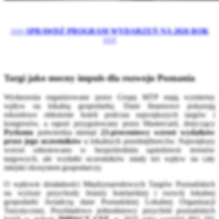
>>> SPRAWDŹ PROGRAM WYDARZEŃ NA 2026 ROK
<<<
Targi jako mocny impuls dla rozwoju Poznania
Wydarzenia organizowane przez Grupę MTP mają wymierny
wpływ na lokalną gospodarkę. Dane finansowe pokazują
rekordowe obłożenie hoteli podczas największych targów i
kongresów, a raport przygotowany przez Mastercard, dotyczący
Pyrkonu
potwierdza niemal
23-procentowy wzrost wydatków
przez jego uczestników
u lokalnych przedsiębiorców. Największy
wzrost odnotowano w bezpośrednim sąsiedztwie terenów
targowych, ale wydatki uczestników miały też wpływ na cały
miejski ekosystem gospodarczy.
O wpływie działalności Międzynarodowych Targów Poznańskich
na wyższe przychody branży hotelarskiej i rozwój lokalnej
gospodarki świadczą dane Poznańskiej Lokalnej Organizacji
Turystycznej. Przykładowo jednodniowy przychód poznańskich