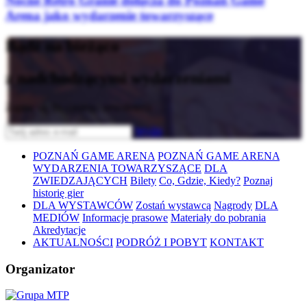
Nocne Retro Granie dołącza do Poznań Game
Arena jako wydarzenie towarzyszące
Bądź na bieżąco
z nadchodzącymi wydarzeniami
Zapisz się do naszego newslettera
Wyślij
POZNAŃ GAME ARENA
POZNAŃ GAME ARENA
WYDARZENIA TOWARZYSZĄCE
DLA
ZWIEDZAJĄCYCH
Bilety
Co, Gdzie, Kiedy?
Poznaj
historię gier
DLA WYSTAWCÓW
Zostań wystawcą
Nagrody
DLA
MEDIÓW
Informacje prasowe
Materiały do pobrania
Akredytacje
AKTUALNOŚCI
PODRÓŻ I POBYT
KONTAKT
Organizator