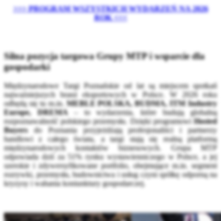
>>> PROGRAM WSZYSTKICH WYDARZEŃ NA 2026
ROK <<<
Silna pozycja targowa Grupy MTP i wsparcie dla
gospodarki
Międzynarodowe Targi Poznańskie od lat są miejscem spotkań
najważniejszych branż eksportowych w Polsce. W 2026 roku
odbędą się tu m.in.
MEBLE POLSKA, BUDMA, ITM Industry
Europe, DREMA
– to wydarzenia, które budują globalną
rozpoznawalność polskiego przemysłu. Dzięki programowi
Hosted
Buyers
do Poznania przyjeżdżają profesjonaliści i partnerzy
handlowi z całego świata, a targi stają się realną platformą
międzynarodowych kontaktów biznesowych. Grupa MTP
odpowiada dziś za 51% rynku wystawienniczego w Polsce, a jej
szerokie i zdywersyfikowane portfolio, obejmujące m.in. segment
rozrywki, przemysłu, budownictwa i usług czyni spółkę odporną na
kryzysy i wahania koniunktury gospodarczej.