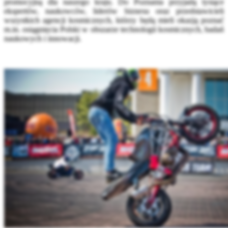
promocyjną dla naszego kraju. Do Poznania przyjadą tysiące
ekspertów, naukowców, liderów biznesu oraz przedstawicieli
wszystkich agencji kosmicznych, którzy będą mieli okazją poznać
m.in. osiągnięcia Polski w obszarze technologii kosmicznych, badań
naukowych i innowacji.