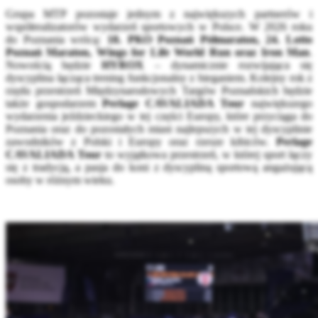
Grupa MTP pozostaje jednym z największych partnerów i
współrealizatorów wydarzeń sportowych w Polsce. W 2026 roku
do Poznania wrócą:
18. PKO Poznań Półmaraton, 24. Lotto
Poznań Maraton, Wings for Life World Run oraz Iron Man
.
Nowością będzie
HYROX
– dynamicznie rozwijająca się
dyscyplina łącząca trening funkcjonalny z bieganiem. Kolejny rok z
rzędu przestrzeń Międzynarodowych Targów Poznańskich będzie
także gospodarzem
Perlage CAVALIADA Tour
największego
wydarzenia jeździeckiego w tej części Europy, które przyciąga do
Poznania oraz do pozostałych miast najlepszych w tej dyscyplinie
zawodników z Polski i Europy oraz rzesze kibiców.
Perlage
CAVALIADA Tour
to wyjątkowa przestrzeń, w której sport łączy
się z tradycją, a pasja do koni z dyscypliną sportową angażującą
osoby w różnym wieku.