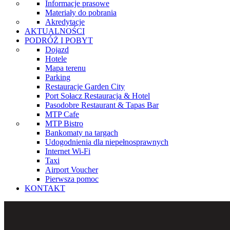
Informacje prasowe
Materiały do pobrania
Akredytacje
AKTUALNOŚCI
PODRÓŻ I POBYT
Dojazd
Hotele
Mapa terenu
Parking
Restauracje Garden City
Port Sołacz Restauracja & Hotel
Pasodobre Restaurant & Tapas Bar
MTP Cafe
MTP Bistro
Bankomaty na targach
Udogodnienia dla niepełnosprawnych
Internet Wi-Fi
Taxi
Airport Voucher
Pierwsza pomoc
KONTAKT