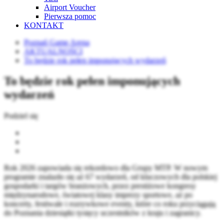
Airport Voucher
Pierwsza pomoc
KONTAKT
Poznań Game Arena
AKTUALNOŚCI
To będzie rok pełen imponujących wydarzeń
To będzie rok pełen imponujących
wydarzeń
Podziel się
Rok 2026 zapowiada się rekordowo dla Grupy MTP. W nowym
programie znalazło się aż 67 wydarzeń, od kluczowych dla polskiej
gospodarki i targów branżowych, przez prestiżowe kongresy
międzynarodowe, światowej klasy imprezy sportowe, aż po
koncerty, festiwale i rozrywkowe eventy, które co roku przyciągają
do Poznania dziesiątki tysięcy uczestników z kraju i zagranicy.