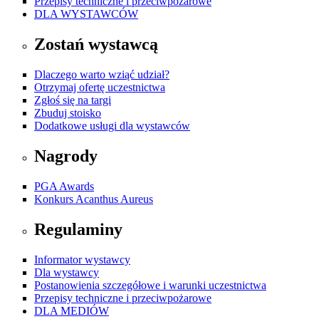
Przepisy techniczne i przeciwpożarowe
DLA WYSTAWCÓW
Zostań wystawcą
Dlaczego warto wziąć udział?
Otrzymaj ofertę uczestnictwa
Zgłoś się na targi
Zbuduj stoisko
Dodatkowe usługi dla wystawców
Nagrody
PGA Awards
Konkurs Acanthus Aureus
Regulaminy
Informator wystawcy
Dla wystawcy
Postanowienia szczegółowe i warunki uczestnictwa
Przepisy techniczne i przeciwpożarowe
DLA MEDIÓW