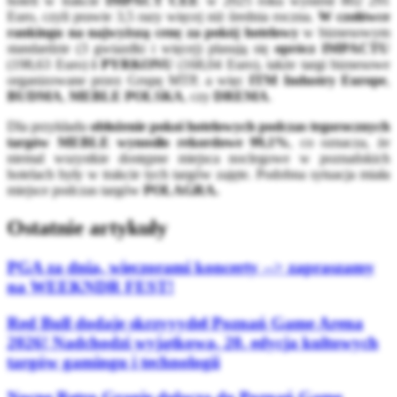
hoteli w trakcie
IMPACT CEE
w 2025 roku wyniósł 802 291
Euro, czyli prawie 3,5 razy więcej niż średnia roczna.
W czołówce
rankingu na najwyższą cenę za pokój hotelowy
w biznesowym
standardzie (3 gwiazdki i więcej) plasują się
oprócz IMPACTU
(198,63 Euro)
i PYRKONU
(168,04 Euro), także targi biznesowe
organizowane przez Grupę MTP, a więc
ITM Industry Europe
,
BUDMA
,
MEBLE POLSKA
, czy
DREMA
.
Dla przykładu
obłożenie pokoi hotelowych podczas tegorocznych
targów MEBLE wynosiło rekordowe 99,1%
, co oznacza, że
niemal wszystkie dostępne miejsca noclegowe w poznańskich
hotelach były w trakcie tych targów zajęte. Podobna sytuacja miała
miejsce podczas targów
POLAGRA.
Ostatnie artykuły
PGA za dnia, wieczorami koncerty --> zapraszamy
na WEEKNDR FEST!
Red Bull dodaje skrzyyydeł Poznań Game Arena
2026! Nadchodzi wyjątkowa, 20. edycja kultowych
targów gamingu i technologii