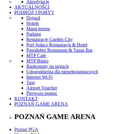
Akredytacje
AKTUALNOŚCI
PODRÓŻ I POBYT
Dojazd
Hotele
Mapa terenu
Parking
Restauracje Garden City
Port Sołacz Restauracja & Hotel
Pasodobre Restaurant & Tapas Bar
MTP Cafe
MTP Bistro
Bankomaty na targach
Udogodnienia dla niepełnosprawnych
Internet Wi-Fi
Taxi
Airport Voucher
Pierwsza pomoc
KONTAKT
POZNAŃ GAME ARENA
POZNAŃ GAME ARENA
Poznaj PGA