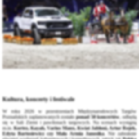
Kultura, koncerty i festiwale
W roku 2026 w przestrzeniach Międzynarodowych Targów
Poznańskich zaplanowanych zostało
ponad 50 koncertów
, odbędą
się w Sali Ziemi i pawilonach targowych. Na scenach wystąpią
m.in.
Kortez, Kayah, Varius Manx, Kwiat Jabłoni, Artur Rojek,
Edyta Bartosiewicz czy Mała Armia Janosika
. Nie zabraknie