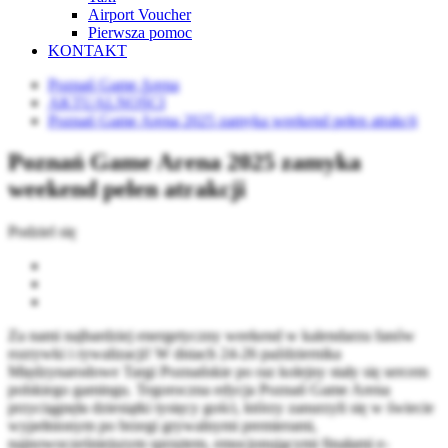
Airport Voucher
Pierwsza pomoc
KONTAKT
Poznań Game Arena
AKTUALNOŚCI
Poznań Game Arena 2025 zamyka weekend pełen atrakcji
Poznań Game Arena 2025 zamyka
weekend pełen atrakcji
Podziel się
Za nami najbardziej energetyczny weekend w kalendarzu fanów
rozrywki i rywalizacji! W dniach 24-26 października
Międzynarodowe Targi Poznańskie po raz kolejny stały się sercem
polskiego gamingu. Tegoroczna edycja Poznań Game Arena
przyciągnęła dziesiątki tysięcy gości, którzy zanurzyli się w świecie
wypełnionym po brzegi grywalnymi premierami,
najnowocześniejszym sprzętem, emocjonującymi finałami e-