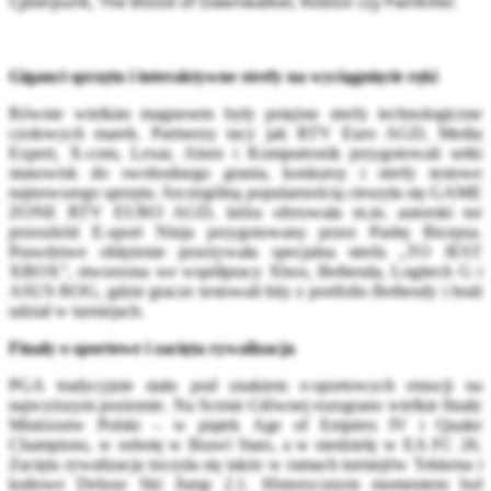
Cyberpunk, The Blood of Dawnwalker, Roblox czy Painkiller.
Giganci sprzętu i interaktywne strefy na wyciągnięcie ręki
Równie wielkim magnesem były potężne strefy technologiczne
czołowych marek. Partnerzy tacy jak RTV Euro AGD, Media
Expert, X-com, Lexar, Alsen i Komputronik przygotowali setki
stanowisk do swobodnego grania, konkursy i strefy testowe
najnowszego sprzętu. Szczególną popularnością cieszyła się GAME
ZONE RTV EURO AGD, która oferowała m.in. autorski tor
przeszkód E-sport Ninja przygotowany przez Pashę Bicepsa.
Prawdziwe oblężenie przeżywała specjalna strefa „TO JEST
XBOX”, stworzona we współpracy Xbox, Bethesda, Logitech G i
ASUS ROG, gdzie gracze testowali hity z portfolio Bethesdy i brali
udział w turniejach.
Finały e-sportowe i zacięta rywalizacja
PGA tradycyjnie stało pod znakiem e-sportowych emocji na
najwyższym poziomie. Na Scenie Głównej rozegrano wielkie finały
Mistrzostw Polski – w piątek Age of Empires IV i Quake
Champions, w sobotę w Brawl Stars, a w niedzielę w EA FC 26.
Zacięta rywalizacja toczyła się także w ramach turniejów Tekkena i
kultowe Deluxe Ski Jump 2.1. Historycznym momentem był