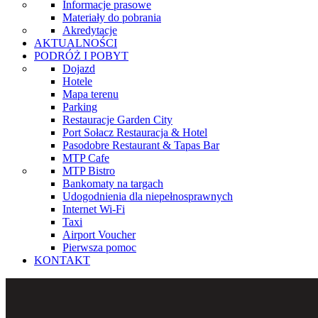
Informacje prasowe
Materiały do pobrania
Akredytacje
AKTUALNOŚCI
PODRÓŻ I POBYT
Dojazd
Hotele
Mapa terenu
Parking
Restauracje Garden City
Port Sołacz Restauracja & Hotel
Pasodobre Restaurant & Tapas Bar
MTP Cafe
MTP Bistro
Bankomaty na targach
Udogodnienia dla niepełnosprawnych
Internet Wi-Fi
Taxi
Airport Voucher
Pierwsza pomoc
KONTAKT