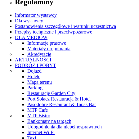
Regulaminy
Informator wystawcy
Dla wystawcy
Postanowienia szczegółowe i warunki uczestnictwa
Przepisy techniczne i przeciwpożarowe
DLA MEDIÓW
Informacje prasowe
Materiały do pobrania
Akredytacje
AKTUALNOŚCI
PODRÓŻ I POBYT
Dojazd
Hotele
Mapa terenu
Parking
Restauracje Garden City
Port Sołacz Restauracja & Hotel
Pasodobre Restaurant & Tapas Bar
MTP Cafe
MTP Bistro
Bankomaty na targach
Udogodnienia dla niepełnosprawnych
Internet Wi-Fi
Taxi