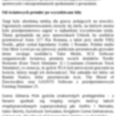
sportowymi i niezapomnianymi spotkaniami z gwiazdami.
Od światowych premier po wyczekiwane hity
Targi były absolutną mekką dla graczy polujących na nowości.
Ogromnym zainteresowaniem cieszyły się strefy, na których można
było przedpremierowo zagrać w najbardziej wyczekiwane tytuły.
Tłumy gromadziły się przy stanowiskach Ubisoft, by osobiście
przetestować Anno 117: Pax Romana, a także przy strefie THQ
Nordic, gdzie czekał legendarny Gothic 1 Remake. Polskie studio
One More Level po raz pierwszy publicznie prezentowało grywalne
demo swojego soulslike’a Valor Mortis. SCS Software
zorganizowało światową premierę swoich dodatków Nordic
Horizons (Euro Truck Simulator 2) i Louisiana (American Truck
Simulator), co oznacza, że goście PGA byli pierwszymi graczami na
świecie, którzy mogli ich doświadczyć. Nie zabrakło też hitów od
Bandai Namco, które prezentowało m.in. The Blood of
Dawnwalker, oraz GIANTS Software z przedpremierowym
Farming Simulator 25.
Scena Główna PGA gościła znakomitych prelegentów – z
fanami spotkali się między innymi twórcy takich
międzynarodowych superprodukcji jak: Gothic 1 Remake,
Valor Mortis, Eurotruck Simulator, Kingdom Come Deliverance,