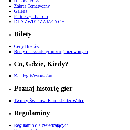
Historia PGA
Zakres Tematyczny
Galeria
Partnerzy i Patroni
DLA ZWIEDZAJĄCYCH
Bilety
Ceny Biletów
Bilety dla szkół i grup zorganizowanych
Co, Gdzie, Kiedy?
Katalog Wystawców
Poznaj historię gier
Twórcy Światów: Kroniki Gier Wideo
Regulaminy
Regulamin dla zwiedzających