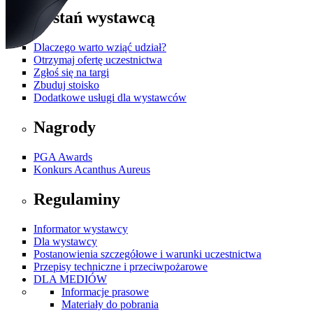
Zostań wystawcą
Dlaczego warto wziąć udział?
Otrzymaj ofertę uczestnictwa
Zgłoś się na targi
Zbuduj stoisko
Dodatkowe usługi dla wystawców
Nagrody
PGA Awards
Konkurs Acanthus Aureus
Regulaminy
Informator wystawcy
Dla wystawcy
Postanowienia szczegółowe i warunki uczestnictwa
Przepisy techniczne i przeciwpożarowe
DLA MEDIÓW
Informacje prasowe
Materiały do pobrania