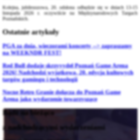
Kolejna, jubileuszowa, 20. odsłona odbędzie się w dniach 13-15
listopada 2026 r. oczywiście na Międzynarodowych Targach
Poznańskich.
Ostatnie artykuły
PGA za dnia, wieczorami koncerty --> zapraszamy
na WEEKNDR FEST!
Red Bull dodaje skrzyyydeł Poznań Game Arena
2026! Nadchodzi wyjątkowa, 20. edycja kultowych
targów gamingu i technologii
Nocne Retro Granie dołącza do Poznań Game
Arena jako wydarzenie towarzyszące
Bądź na bieżąco
z nadchodzącymi wydarzeniami