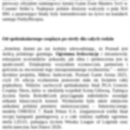
pierwszy oficjalnie rankingowy turniej Game Zone Masters 5vs5 w
Counter Strike’a. Najlepsze polskie drużyny walczyły o pulę $10
000, a pasjonujące finały były transmitowane na żywo na kanałach
samego PashyBicepsa.
Od spektakularnego cosplayu po strefy dla całych rodzin
„Jesteśmy dumni po raz kolejny udowadniając, że Poznań jest
stolicą polskiego gamingu.
Ogromna frekwencja
i niesamowity
entuzjazm uczestników pokazały, jak silna i zjednoczona jest ta
społeczność. Dziękujemy wszystkim wystawcom, partnerom i
gościom za stworzenie tego niezapomnianego wydarzenia.” – mówi
dyrektor projektu, Miłosz Jankowiak. Poznań Game Arena 2025,
czyli 19. edycja wydarzenia ponownie stała się świętem całej
popkultury. Widzów zachwycił spektakularny finał PGA Genesis
Cosplay Show, który w niedzielę wypełnił Scenę Główną. Tętniąca
życiem Strefa Retro&Geek przyciągnęła miłośników nostalgii
setkami klasycznych konsol. Wydarzenie było także miejscem
unikalnej polskiej premiery motoryzacyjnej – futurystycznego
modelu OMODA 7. Bank Pekao S.A. zorganizował wielki finał
swojej kampanii gamingowej, a o całe rodziny zadbały ogromna
strefa LEGO, pulsująca życiem Wioska League of Legends oraz
strefa taneczna Just Dance 2026.