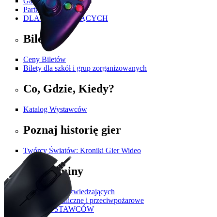
Galeria
Partnerzy i Patroni
DLA ZWIEDZAJĄCYCH
Bilety
Ceny Biletów
Bilety dla szkół i grup zorganizowanych
Co, Gdzie, Kiedy?
Katalog Wystawców
Poznaj historię gier
Twórcy Światów: Kroniki Gier Wideo
Regulaminy
Regulamin dla zwiedzających
Przepisy techniczne i przeciwpożarowe
DLA WYSTAWCÓW