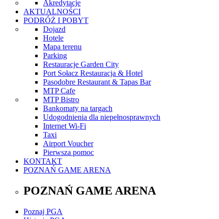
Akredytacje
AKTUALNOŚCI
PODRÓŻ I POBYT
Dojazd
Hotele
Mapa terenu
Parking
Restauracje Garden City
Port Sołacz Restauracja & Hotel
Pasodobre Restaurant & Tapas Bar
MTP Cafe
MTP Bistro
Bankomaty na targach
Udogodnienia dla niepełnosprawnych
Internet Wi-Fi
Taxi
Airport Voucher
Pierwsza pomoc
KONTAKT
POZNAŃ GAME ARENA
POZNAŃ GAME ARENA
Poznaj PGA