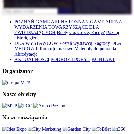
Zapisz się do naszego newslettera
Wyślij
POZNAŃ GAME ARENA
POZNAŃ GAME ARENA
WYDARZENIA TOWARZYSZĄCE
DLA
ZWIEDZAJĄCYCH
Bilety
Co, Gdzie, Kiedy?
Poznaj
historię gier
DLA WYSTAWCÓW
Zostań wystawcą
Nagrody
DLA
MEDIÓW
Informacje prasowe
Materiały do pobrania
Akredytacje
AKTUALNOŚCI
PODRÓŻ I POBYT
KONTAKT
Organizator
Nasze obiekty
Nasze rozwiązania