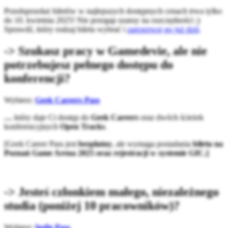
Przedsprzedaż biletów w najlepszych dostępnych cenach trwa tylko
do 10. kwietnia 2025! Nie przegap szansy na oszczędności ;)
Sprawdź, który rodzaj biletu wybrać i
zarezerwuj go już dziś
.
-> Szukasz pracy w Gamedevie, ale nie
potrzebujesz pełnego dostępu do
konferencji?
Wybierz:
Geek Careers Pass
…
który daje Ci dostęp do
Geek Careers
oraz dwóch ścieżek
konferencyjnych
Open Tracks
.
[Geek Career Pass jest
bezpłatny
, ale wymaga posiadania
biletu na
Poznań Game Arena 2025 oraz rejestracji w systemie GIC.]
-> Jesteś członkiem małego, niezależnego
studia (poniżej 10 pracowników)?
Wybierz:
Indie Pass