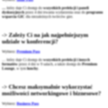
…
który daje Ci dostęp do
wszystkich prelekcji i paneli
dyskusyjnych
przez 4 dni trwania wydarzenia oraz do
programu
wsparcia GIC
dla niezależnych twórców gier.
-> Zależy Ci na jak najpełniejszym
udziale w konferencji?
Wybierz:
Premium Pass
… który daje Ci dostęp do
wszystkich prelekcji i innych
formatów
przez 4 dni w 9 salach, a także dostęp do
Premium
Lounge
, w tym
lunchy
.
-> Chcesz maksymalnie wykorzystać
możliwości networkingowe i biznesowe?
Wybierz:
Business Pass