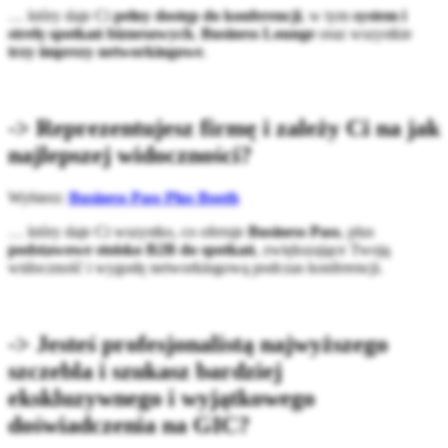
… który daje Ci
pełny dostęp do konferencji
, w tym
system i
strefę spotkań biznesowych
,
Business Lounge
oraz wszystkie
trzy imprezy networkingowe
.
-> Reprezentujesz firmę i zależy Ci na jak
najlepszej widoczności?
Wybierz:
Business Pass Plus Booth
… który daje Ci wszystko, co oferuje
Business Pass
, plus
podstawowe stoisko B2B do spotkań
, zwiększające Twoją
widoczność i wygodę networkingową podczas konferencji.
-> Jesteś profesjonalistą najwyższego
szczebla i szukasz bardziej
ekskluzywnego i wyjątkowego
doświadczenia na GIC?