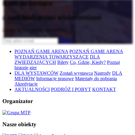
Bądź na bieżąco
z nadchodzącymi wydarzeniami
Zapisz się do naszego newslettera
Wyślij
POZNAŃ GAME ARENA
POZNAŃ GAME ARENA
WYDARZENIA TOWARZYSZĄCE
DLA
ZWIEDZAJĄCYCH
Bilety
Co, Gdzie, Kiedy?
Poznaj
historię gier
DLA WYSTAWCÓW
Zostań wystawcą
Nagrody
DLA
MEDIÓW
Informacje prasowe
Materiały do pobrania
Akredytacje
AKTUALNOŚCI
PODRÓŻ I POBYT
KONTAKT
Organizator
Nasze obiekty