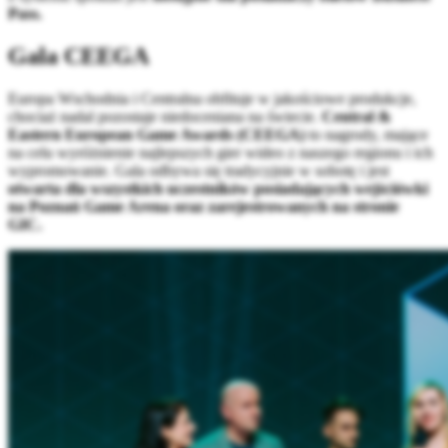
Pass.
Gala CEEGA
Europa Wschodnia i Centralna obfituje w jakościowe produkcje,
chociaż nadal pozostaje niedoceniana na świecie.
Central &
Eastern European Game Awards (CEEGA)
to nagrody, mające
na celu wyróżnienie najlepszych gier wideo z naszego regionu i ich
wypromowanie. Gala odbywa się tradycyjnie w sobotę i jest
otwarta dla wszystkich uczestników posiadających wejściówki
na Poznań Game Arena oraz zarejestrowanych na stronie
GIC.