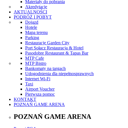
Materiały do pobrania
Akredytacje
AKTUALNOŚCI
PODRÓŻ I POBYT
Dojazd
Hotele
Mapa terenu
Parking
Restauracje Garden City
Port Sołacz Restauracja & Hotel
Pasodobre Restaurant & Tapas Bar
MTP Cafe
MTP Bistro
Bankomaty na targach
Udogodnienia dla niepełnosprawnych
Internet Wi-Fi
Taxi
Airport Voucher
Pierwsza pomoc
KONTAKT
POZNAŃ GAME ARENA
POZNAŃ GAME ARENA