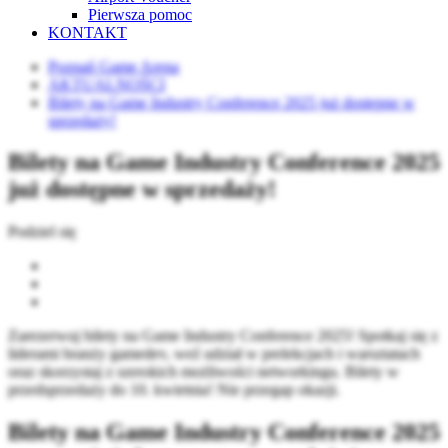
Pierwsza pomoc
KONTAKT
Poznań Game Arena
AKTUALNOŚCI
Bilety na Game Industry Conference 2025 już dostępne w
sprzedaży!
Bilety na Game Industry Conference 2025
już dostępne w sprzedaży!
Podziel się
Zarezerwuj bilety na Game Industry Conference 2025! Spotkaj się z
liderami branży gamedev, weź udział w prelekcjach i warsztatach
oraz skorzystaj z szerokich możliwości networkingu. Bilety w
przedsprzedaży do 10. kwietnia! Nie przegap okazji.
Bilety na Game Industry Conference 2025