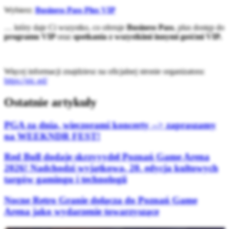
Wybierz:
Business Pass Plus VIP
… który daje Ci wszystko, co oferuje
Business Pass
, plus dostęp do
programu VIP
oraz
spotkania z wszystkimi innymi gośćmi VIP.
Więcej informacji znajdziesz na oficjalnej stronie organizatora:
https://gic.gd/
Ostatnie artykuły
PGA za dnia, wieczorami koncerty --> zapraszamy
na WEEKNDR FEST!
Red Bull dodaje skrzyyydeł Poznań Game Arena
2026! Nadchodzi wyjątkowa, 20. edycja kultowych
targów gamingu i technologii
Nocne Retro Granie dołącza do Poznań Game
Arena jako wydarzenie towarzyszące