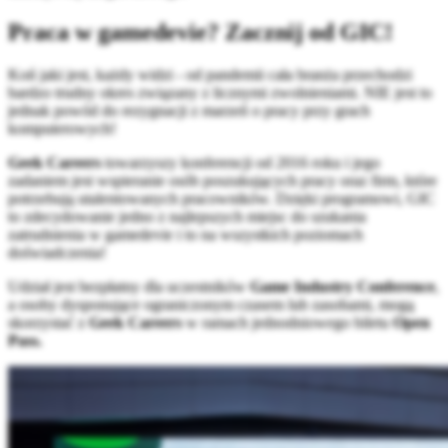
Praca w gamedevie? Zacznij od GIC!
Koń jaki jest, każdy widzi - od pandemii cała branża przechodzi
bardzo trudny okres związany z licznymi zwolnieniami. NIE jest to
jednak powód do rezygnacji z marzeń o pracy przy grach
komputerowych!
Geek Careers
towarzyszy konferencji od 2016 roku i jego
zadaniem jest wspieranie osób poszukujących pracy oraz firm, które
potrzebują utalentowanych pracowników. Dzięki programowi, GIC
to zdecydowanie jedno z najlepszych miejsc do szukania
zatrudnienia w gamedevie i to na wszystkich poziomach
doświadczenia!
Udział jest bezpłatny dla uczestników
Game Industry Conference
,
a osoby dysponujące ograniczonym czasem lub zasobami, mogą
skorzystać z
Geek Careers
w ramach jednodniowego biletu
Open
Pass.