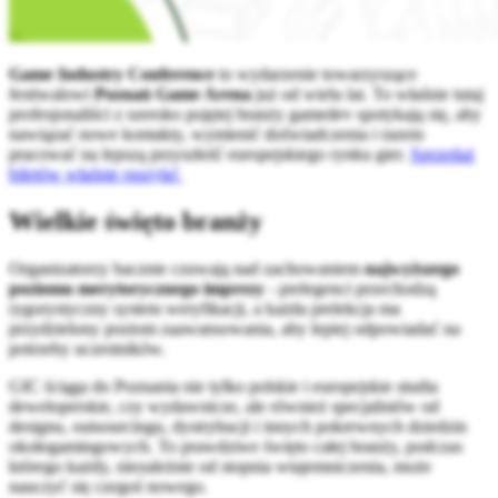
Game Industry Conference
to wydarzenie towarzyszące
festiwalowi
Poznań Game Arena
już od wielu lat. To właśnie tutaj
profesjonaliści z szeroko pojętej branży gamedev spotykają się, aby
nawiązać nowe kontakty, wymienić doświadczenia i razem
pracować na lepszą przyszłość europejskiego rynku gier.
Sprzedaż
biletów właśnie ruszyła!
Wielkie święto branży
Organizatorzy bacznie czuwają nad zachowaniem
najwyższego
poziomu merytorycznego imprezy
- prelegenci przechodzą
rygorystyczny system weryfikacji, a każda prelekcja ma
przydzielony poziom zaawansowania, aby lepiej odpowiadać na
potrzeby uczestników.
GIC ściąga do Poznania nie tylko polskie i europejskie studia
deweloperskie, czy wydawnicze, ale również specjalistów od
designu, outsourcingu, dystrybucji i innych pokrewnych dziedzin
okołogamingowych. To prawdziwe święto całej branży, podczas
którego każdy, niezależnie od stopnia wtajemniczenia, może
nauczyć się czegoś nowego.