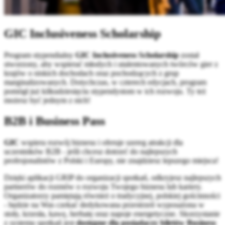
GIC Inclusiveness Scholarship
Program stypendialny
GIC Inclusiveness Scholarship
został
stworzony, aby wspierać młodych i utalentowanych twórców gier z
krajów o niskich dochodach oraz pochodzących z grup
marginalizowanych. Dotychczas, w czterech edycjach, program
pomógł już kilkudziesięciu stypendystom w ich rozwoju. Ty też
możesz być jednym z nich!
B2B i Business Pass
GIC
wspiera rozwój biznesu i oferuje szereg atrakcji dla
uczestników B2B - jeśli chcesz dotrzeć do najlepszych
profesjonalistów z Polski i Europy, nie znajdziesz lepszego miejsca!
Dzięki aplikacji GRIP do organizacji spotkań, odkryjesz najlepszych
partnerów do rozmów o rozwoju Twojego biznesu lub kariery.
Organizatorzy pamiętają również o tradycyjnej, polskiej gościnności
- będzie na Was czekać dedykowana przestrzeń wyposażona w
stoły, krzesła, kawę, herbatę oraz napoje energetyczne. Skorzystanie
z systemu spotkań jest
dostępne dla posiadaczy biletów Business