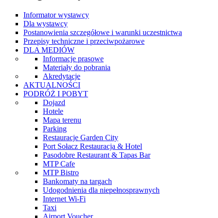
Informator wystawcy
Dla wystawcy
Postanowienia szczegółowe i warunki uczestnictwa
Przepisy techniczne i przeciwpożarowe
DLA MEDIÓW
Informacje prasowe
Materiały do pobrania
Akredytacje
AKTUALNOŚCI
PODRÓŻ I POBYT
Dojazd
Hotele
Mapa terenu
Parking
Restauracje Garden City
Port Sołacz Restauracja & Hotel
Pasodobre Restaurant & Tapas Bar
MTP Cafe
MTP Bistro
Bankomaty na targach
Udogodnienia dla niepełnosprawnych
Internet Wi-Fi
Taxi
Airport Voucher