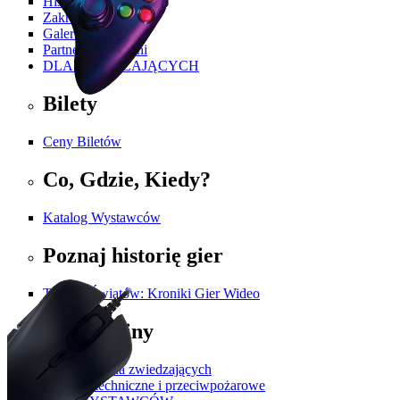
Historia PGA
Zakres Tematyczny
Galeria
Partnerzy i Patroni
DLA ZWIEDZAJĄCYCH
Bilety
Ceny Biletów
Co, Gdzie, Kiedy?
Katalog Wystawców
Poznaj historię gier
Twórcy Światów: Kroniki Gier Wideo
Regulaminy
Regulamin dla zwiedzających
Przepisy techniczne i przeciwpożarowe