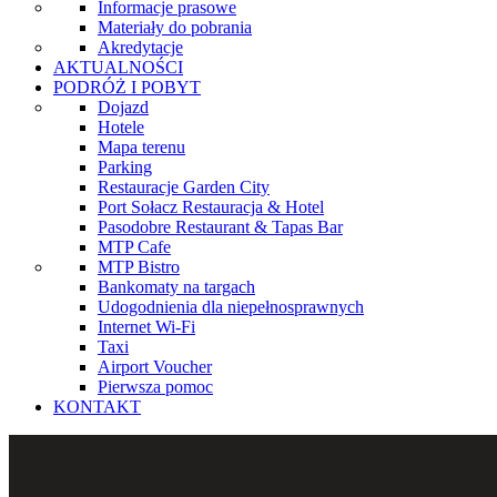
Informacje prasowe
Materiały do pobrania
Akredytacje
AKTUALNOŚCI
PODRÓŻ I POBYT
Dojazd
Hotele
Mapa terenu
Parking
Restauracje Garden City
Port Sołacz Restauracja & Hotel
Pasodobre Restaurant & Tapas Bar
MTP Cafe
MTP Bistro
Bankomaty na targach
Udogodnienia dla niepełnosprawnych
Internet Wi-Fi
Taxi
Airport Voucher
Pierwsza pomoc
KONTAKT